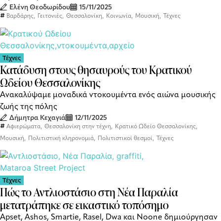
Ελένη Θεοδωρίδου
15/11/2025
,
,
,
,
,
Βαρδάρης
Γειτονιές
Θεσσαλονίκη
Κοινωνία
Μουσική
Τέχνες
Τέχνες
Κατάδυση στους θησαυρούς του Κρατικού
Ωδείου Θεσσαλονίκης
Ανακαλύψαμε μοναδικά ντοκουμέντα ενός αιώνα μουσικής
ζωής της πόλης
Δήμητρα Κεχαγιά
12/11/2025
,
,
,
Αφιερώματα
Θεσσαλονίκη στην τέχνη
Κρατικό Ωδείο Θεσσαλονίκης
,
,
,
Μουσική
Πολιτιστική κληρονομιά
Πολιτιστικοί θεσμοί
Τέχνες
Τέχνες
Πώς το Αντλιοστάσιο στη Νέα Παραλία
μετατράπηκε σε εικαστικό τοπόσημο
Αpset, Ashos, Smartie, Rasel, Dwa και Noone δημιούργησαν