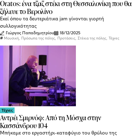
Oratos: ένα τζαζ στέκι στη Θεσσαλονίκη που θα
ζήλευε το Βερολίνο
Εκεί όπου τα δευτεριάτικα jam γίνονται γιορτή
συλλογικότητας
Γιώργος Παπαδημητρίου
18/12/2025
,
,
,
,
Μουσική
Πρόσωπα της πόλης
Προτάσεις
Στέκια της πόλης
Τέχνες
Τέχνες
Αντρέι Σμιρνόφ: Από τη Μόσχα στην
Κασσάνδρου 104
Μπήκαμε στο εργαστήρι-καταφύγιο του θρύλου της