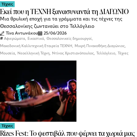
Τέχνες
Εκεί που η ΤΕΧΝΗ ξανασυναντά τη ΔΙΑΓΩΝΙΟ
Μια θρυλική εποχή για τα γράμματα και τις τέχνες της
Θεσσαλονίκης ζωντανεύει στο Τελλόγλειο
Τίνα Αντωνάκου
25/06/2026
,
,
,
Αφιερώματα
Εικαστικά
Θεσσαλονικείς δημιουργοί
,
,
Μακεδονική Καλλιτεχνική Εταιρεία ΤΕΧΝΗ
Μικρή Πινακοθήκη Διαγώνιος
,
,
,
,
Μουσεία
Νεοελληνική Τέχνη
Ντίνος Χριστιανόπουλος
Τελλόγλειο
Τέχνες
Τέχνες
Rizes Fest: Το φεστιβάλ που φέρνει τα χωριά μας