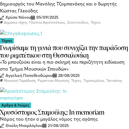
δημιουργός του Μανόλης Τζομπανάκης και ο δωρητής
Κώστας Γλεούδης
Χρύσα Νάνου
05/09/2025
,
,
,
Δημόσια τέχνη
Πλατεία Αριστοτέλους
Συνεντεύξεις
Τέχνες
Τέχνες
Γνωρίσαμε τη γενιά που συνεχίζει την παράδοση
του ρεμπέτικου στη Θεσσαλονίκη
«Το μπουζούκι είναι η πιο σκληρή και περιζήτητη ειδίκευση
στο Τμήμα Μουσικών Σπουδών»
Αγγελική Παπαθεοδώρου
28/08/2025
,
,
,
,
Μουσική Παράδοση
Ρεμπέτικο Μουσική
Τέχνες
Τομπουρλίκα
Τσιτσάνης
Άρθρα & Γνώμες
Χρυσόστομος Σταμούλης: In memoriam
Νόμος του ήταν ο μεγάλος νόμος της αγάπης
Θούλη Μισιρλόγλου
21/08/2025