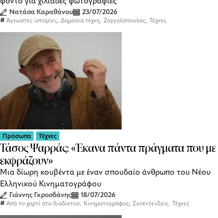
φόντο για χιλιάδες φωτογραφίες
Νατάσα Καραθάνου
23/07/2026
,
,
,
Άγνωστες ιστορίες
Δημόσια τέχνη
Ζογγολόπουλος
Τέχνες
Πρόσωπα
Τέχνες
Τάσος Ψαρράς: «Έκανα πάντα πράγματα που με
εκφράζουν»
Μια δίωρη κουβέντα με έναν σπουδαίο άνθρωπο του Νέου
Ελληνικού Κινηματογράφου
Γιάννης Γκροσδάνης
18/07/2026
,
,
,
Από το χαρτί στο διαδίκτυο
Κινηματογράφος
Συνεντεύξεις
Τέχνες