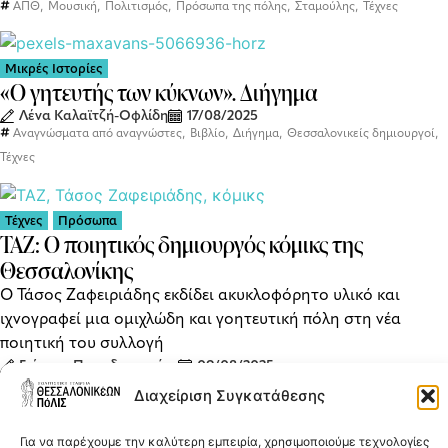
,
,
,
,
,
ΑΠΘ
Μουσική
Πολιτισμός
Πρόσωπα της πόλης
Σταμούλης
Τέχνες
Μικρές Ιστορίες
«Ο γητευτής των κύκνων». Διήγημα
Λένα Καλαϊτζή-Οφλίδη
17/08/2025
,
,
,
,
Αναγνώσματα από αναγνώστες
Βιβλίο
Διήγημα
Θεσσαλονικείς δημιουργοί
Τέχνες
Τέχνες
Πρόσωπα
ΤΑΖ: Ο ποιητικός δημιουργός κόμικς της
Θεσσαλονίκης
Ο Τάσος Ζαφειριάδης εκδίδει ακυκλοφόρητο υλικό και
ιχνογραφεί μια ομιχλώδη και γοητευτική πόλη στη νέα
ποιητική του συλλογή
Γιώργος Παπαδημητρίου
09/08/2025
,
,
,
Θεσσαλονικείς δημιουργοί
Θεσσαλονίκη στην τέχνη
Κόμικς
Διαχείριση Συγκατάθεσης
,
,
,
Πρόσωπα της πόλης
Συνεντεύξεις
Τάσος Ζαφειριάδης
Τέχνες
Για να παρέχουμε την καλύτερη εμπειρία, χρησιμοποιούμε τεχνολογίες