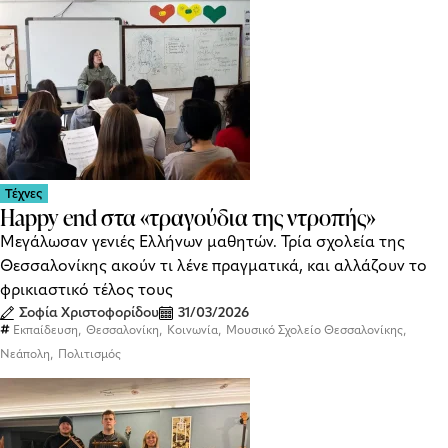
Τέχνες
Happy end στα «τραγούδια της ντροπής»
Μεγάλωσαν γενιές Ελλήνων μαθητών. Τρία σχολεία της
Θεσσαλονίκης ακούν τι λένε πραγματικά, και αλλάζουν το
φρικιαστικό τέλος τους
Σοφία Χριστοφορίδου
31/03/2026
,
,
,
,
Εκπαίδευση
Θεσσαλονίκη
Κοινωνία
Μουσικό Σχολείο Θεσσαλονίκης
,
Νεάπολη
Πολιτισμός