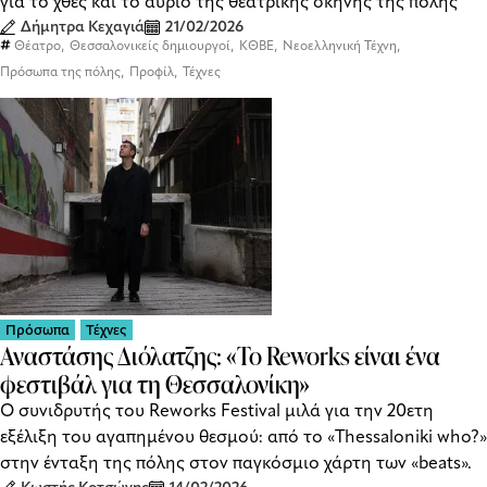
για το χθες και το αύριο της θεατρικής σκηνής της πόλης
Δήμητρα Κεχαγιά
21/02/2026
,
,
,
,
Θέατρο
Θεσσαλονικείς δημιουργοί
ΚΘΒΕ
Νεοελληνική Τέχνη
,
,
Πρόσωπα της πόλης
Προφίλ
Τέχνες
Πρόσωπα
Τέχνες
Αναστάσης Διόλατζης: «To Reworks είναι ένα
φεστιβάλ για τη Θεσσαλονίκη»
Ο συνιδρυτής του Reworks Festival μιλά για την 20ετη
εξέλιξη του αγαπημένου θεσμού: από το «Thessaloniki who?»
στην ένταξη της πόλης στον παγκόσμιο χάρτη των «beats».