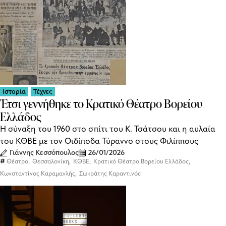
Ιστορία
Τέχνες
Έτσι γεννήθηκε το Κρατικό Θέατρο Βορείου
Ελλάδος
Η σύναξη του 1960 στο σπίτι του Κ. Τσάτσου και η αυλαία
του ΚΘΒΕ με τον Οιδίποδα Τύραννο στους Φιλίππους
Γιάννης Κεσσόπουλος
26/01/2026
,
,
,
,
Θέατρο
Θεσσαλονίκη
ΚΘΒΕ
Κρατικό Θέατρο Βορείου Ελλάδος
,
Κωνσταντίνος Καραμανλής
Σωκράτης Καραντινός