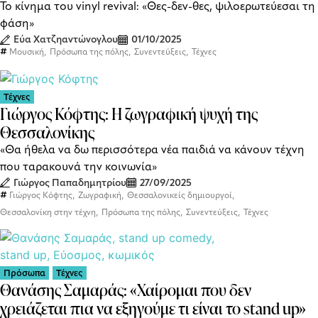
Το κίνημα του vinyl revival: «Θες-δεν-θες, ψιλοερωτεύεσαι τη
φάση»
Εύα Χατζηαντώνογλου
01/10/2025
,
,
,
Μουσική
Πρόσωπα της πόλης
Συνεντεύξεις
Τέχνες
Τέχνες
Γιώργος Κόφτης: Η ζωγραφική ψυχή της
Θεσσαλονίκης
«Θα ήθελα να δω περισσότερα νέα παιδιά να κάνουν τέχνη
που ταρακουνά την κοινωνία»
Γιώργος Παπαδημητρίου
27/09/2025
,
,
,
Γιώργος Κόφτης
Ζωγραφική
Θεσσαλονικείς δημιουργοί
,
,
,
Θεσσαλονίκη στην τέχνη
Πρόσωπα της πόλης
Συνεντεύξεις
Τέχνες
Πρόσωπα
Τέχνες
Θανάσης Σαμαράς: «Χαίρομαι που δεν
χρειάζεται πια να εξηγούμε τι είναι το stand up»