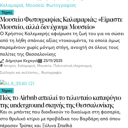
Τέχνες
Μουσείο Φωτογραφίας Καλαμαριάς: «Είμαστε
Μουσείο, αλλά δεν έχουμε Μουσείο»
Ο Χρήστος Καλεμκερής αφιέρωσε τη ζωή του για να σώσει
από τη λήθη σπάνιας αξίας ντοκουμέντα, τα οποία όμως
παραμένουν χωρίς μόνιμη στέγη, ανοιχτή σε όλους τους
πολίτες της Θεσσαλονίκης
Δήμητρα Κεχαγιά
23/11/2025
,
,
,
,
Ιστορία
Καλαμαριά
Μουσεία
Πολιτιστική κληρονομιά
,
Συλλογές και συλλέκτες.
Φωτογραφία
Τέχνες
Πώς το Airbnb απειλεί το τελευταίο καταφύγιο
της underground σκηνής της Θεσσαλονίκης
Και οι μπάντες που διεκδικούν το δικαίωμα στη φασαρία,
στο θρυλικό κτίριο με προβάδικα του Βαρδάρη από όπου
πέρασαν Τρύπες και Ξύλινα Σπαθιά