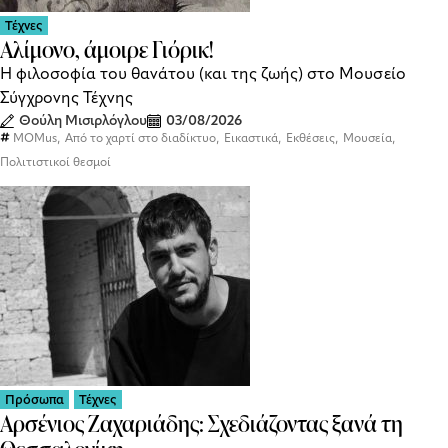
Τέχνες
Αλίμονο, άμοιρε Γιόρικ!
Η φιλοσοφία του θανάτου (και της ζωής) στο Μουσείο
Σύγχρονης Τέχνης
Θούλη Μισιρλόγλου
03/08/2026
,
,
,
,
,
MOMus
Από το χαρτί στο διαδίκτυο
Εικαστικά
Εκθέσεις
Μουσεία
Πολιτιστικοί θεσμοί
Πρόσωπα
Τέχνες
Αρσένιος Ζαχαριάδης: Σχεδιάζοντας ξανά τη