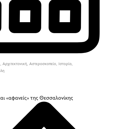
ο
,
Αρχιτεκτονική
,
Αστεροσκοπείο
,
Ιστορία
,
ολη
και «αφανείς» της Θεσσαλονίκης