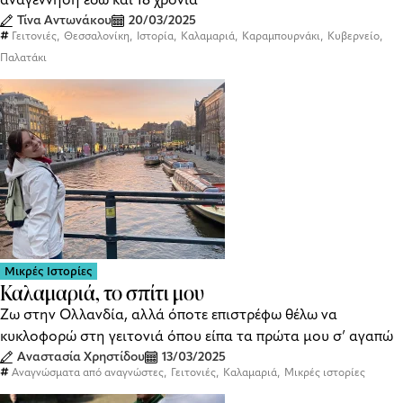
Τίνα Αντωνάκου
20/03/2025
,
,
,
,
,
,
Γειτονιές
Θεσσαλονίκη
Ιστορία
Καλαμαριά
Καραμπουρνάκι
Κυβερνείο
Παλατάκι
Μικρές Ιστορίες
Καλαμαριά, το σπίτι μου
Ζω στην Ολλανδία, αλλά όποτε επιστρέφω θέλω να
κυκλοφορώ στη γειτονιά όπου είπα τα πρώτα μου σ’ αγαπώ
Αναστασία Χρηστίδου
13/03/2025
,
,
,
Αναγνώσματα από αναγνώστες
Γειτονιές
Καλαμαριά
Μικρές ιστορίες