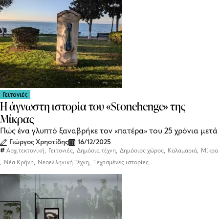
Γειτονιές
Η άγνωστη ιστορία του «Stonehenge» της
Μίκρας
Πώς ένα γλυπτό ξαναβρήκε τον «πατέρα» του 25 χρόνια μετά
Γιώργος Χρηστίδης
16/12/2025
,
,
,
,
,
Αρχιτεκτονική
Γειτονιές
Δημόσια τέχνη
Δημόσιος χώρος
Καλαμαριά
Μίκρα
,
,
,
Νέα Κρήνη
Νεοελληνική Τέχνη
Ξεχασμένες ιστορίες