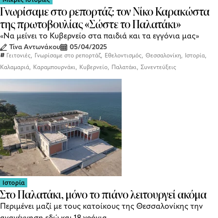
Γνωρίσαμε στο ρεπορτάζ: τον Νίκο Καρακώστα
της πρωτοβουλίας «Σώστε το Παλατάκι»
«Να μείνει το Κυβερνείο στα παιδιά και τα εγγόνια μας»
Τίνα Αντωνάκου
05/04/2025
,
,
,
,
,
Γειτονιές
Γνωρίσαμε στο ρεπορτάζ
Εθελοντισμός
Θεσσαλονίκη
Ιστορία
,
,
,
,
Καλαμαριά
Καραμπουρνάκι
Κυβερνείο
Παλατάκι
Συνεντεύξεις
Ιστορία
Στο Παλατάκι, μόνο το πιάνο λειτουργεί ακόμα
Περιμένει μαζί με τους κατοίκους της Θεσσαλονίκης την
αναγέννηση εδώ και 18 χρόνια