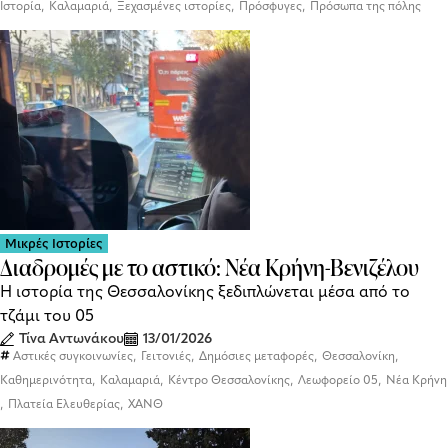
,
,
,
,
Ιστορία
Καλαμαριά
Ξεχασμένες ιστορίες
Πρόσφυγες
Πρόσωπα της πόλης
Μικρές Ιστορίες
Διαδρομές με το αστικό: Νέα Κρήνη-Βενιζέλου
Η ιστορία της Θεσσαλονίκης ξεδιπλώνεται μέσα από το
τζάμι του 05
Τίνα Αντωνάκου
13/01/2026
,
,
,
,
Αστικές συγκοινωνίες
Γειτονιές
Δημόσιες μεταφορές
Θεσσαλονίκη
,
,
,
,
Καθημερινότητα
Καλαμαριά
Κέντρο Θεσσαλονίκης
Λεωφορείο 05
Νέα Κρήνη
,
,
Πλατεία Ελευθερίας
ΧΑΝΘ