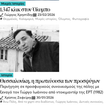
Μικρές Ιστορίες
1.347 κλικ στον Όλυμπο
Γιώργος Χρηστίδης
23/02/2026
,
,
,
,
Θερμαϊκός
Καλαμαριά
Μικρές ιστορίες
Όλυμπος
Φωτογραφία
Ιστορία
Θεσσαλονίκη, η πρωτεύουσα των προσφύγων
Περιήγηση σε προσφυγικούς συνοικισμούς της πόλης με
ξεναγό τον Γιώργο Ιωάννου από ντοκιμαντέρ της ΕΡΤ (1982)
Χρίστος Ζαφείρης
30/01/2026
,
,
,
,
Άνω Πόλη
Από το χαρτί στο διαδίκτυο
Γιώργος Ιωάννου
Δυτικές συνοικίες