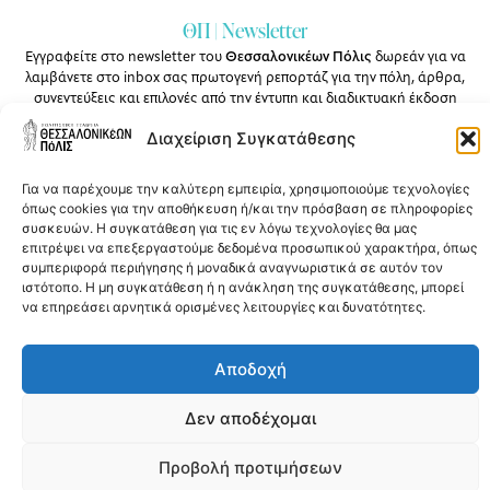
ΘΠ | Newsletter
Εγγραφείτε στο newsletter του
Θεσσαλονικέων Πόλις
δωρεάν για να
λαμβάνετε στο inbox σας πρωτογενή ρεπορτάζ για την πόλη, άρθρα,
συνεντεύξεις και επιλογές από την έντυπη και διαδικτυακή έκδοση
του περιοδικού.
Διαχείριση Συγκατάθεσης
Για να παρέχουμε την καλύτερη εμπειρία, χρησιμοποιούμε τεχνολογίες
όπως cookies για την αποθήκευση ή/και την πρόσβαση σε πληροφορίες
συσκευών. Η συγκατάθεση για τις εν λόγω τεχνολογίες θα μας
Εγγραφή
επιτρέψει να επεξεργαστούμε δεδομένα προσωπικού χαρακτήρα, όπως
συμπεριφορά περιήγησης ή μοναδικά αναγνωριστικά σε αυτόν τον
ιστότοπο. Η μη συγκατάθεση ή η ανάκληση της συγκατάθεσης, μπορεί
να επηρεάσει αρνητικά ορισμένες λειτουργίες και δυνατότητες.
© 2026 ΠΕΕΒΕ | ΘΕΣΣΑΛΟΝΙΚέΩΝ ΠόΛΙΣ | Σχεδιασμός &
Αποδοχή
Ανάπτυξη:
Maturin Design Studio
Δεν αποδέχομαι
Προβολή προτιμήσεων