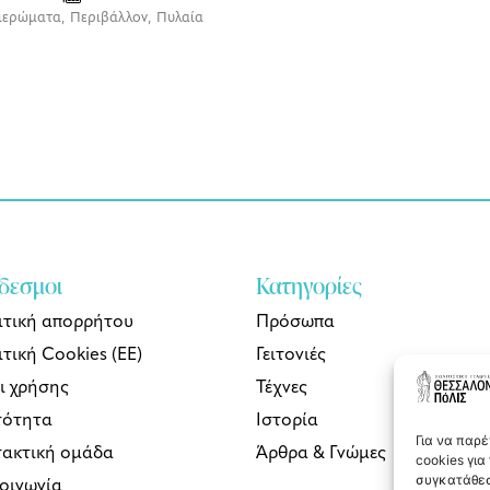
ιερώματα
,
Περιβάλλον
,
Πυλαία
δεσμοι
Κατηγορίες
ιτική απορρήτου
Πρόσωπα
τική Cookies (ΕΕ)
Γειτονιές
ι χρήσης
Τέχνες
τότητα
Ιστορία
Για να παρ
τακτική ομάδα
Άρθρα & Γνώμες
cookies γι
συγκατάθεσ
κοινωνία