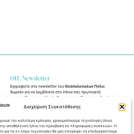
ΘΠ | Newsletter
Εγγραφείτε στο newsletter του
Θεσσαλονικέων Πόλις
δωρεάν για να λαμβάνετε στο inbox σας πρωτογενή
ρεπορτάζ για την πόλη, άρθρα, συνεντεύξεις και επιλογές
από την έντυπη και διαδικτυακή έκδοση του περιοδικού.
Διαχείριση Συγκατάθεσης
Εγγραφή
έχουμε την καλύτερη εμπειρία, χρησιμοποιούμε τεχνολογίες όπως
α την αποθήκευση ή/και την πρόσβαση σε πληροφορίες συσκευών. Η
η για τις εν λόγω τεχνολογίες θα μας επιτρέψει να επεξεργαστούμε