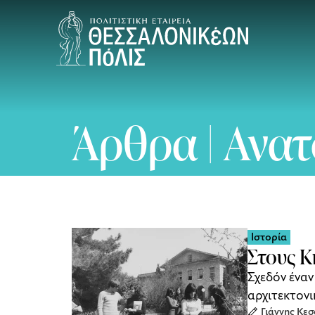
Άρθρα | Ανατ
Ιστορία
Στους Κ
Σχεδόν έναν
αρχιτεκτονι
Γιάννης Κε