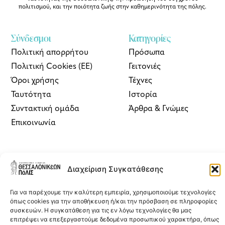
πολιτισμού, και την ποιότητα ζωής στην καθημερινότητα της πόλης.
Σύνδεσμοι
Κατηγορίες
Πολιτική απορρήτου
Πρόσωπα
Πολιτική Cookies (ΕΕ)
Γειτονιές
Όροι χρήσης
Τέχνες
Ταυτότητα
Ιστορία
Συντακτική ομάδα
Άρθρα & Γνώμες
Επικοινωνία
ΘΠ | Newsletter
Διαχείριση Συγκατάθεσης
Εγγραφείτε στο newsletter του
Θεσσαλονικέων Πόλις
δωρεάν για να
λαμβάνετε στο inbox σας πρωτογενή ρεπορτάζ για την πόλη, άρθρα,
συνεντεύξεις και επιλογές από την έντυπη και διαδικτυακή έκδοση
Για να παρέχουμε την καλύτερη εμπειρία, χρησιμοποιούμε τεχνολογίες
του περιοδικού.
όπως cookies για την αποθήκευση ή/και την πρόσβαση σε πληροφορίες
συσκευών. Η συγκατάθεση για τις εν λόγω τεχνολογίες θα μας
επιτρέψει να επεξεργαστούμε δεδομένα προσωπικού χαρακτήρα, όπως