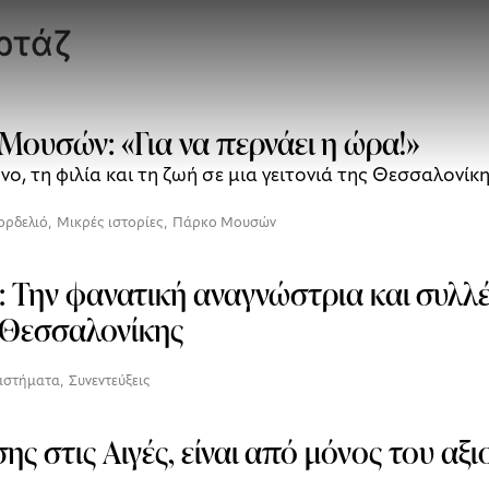
ρτάζ
Μουσών: «Για να περνάει η ώρα!»
νο, τη φιλία και τη ζωή σε μια γειτονιά της Θεσσαλονίκ
ορδελιό
,
Μικρές ιστορίες
,
Πάρκο Μουσών
 Την φανατική αναγνώστρια και συλλέκ
 Θεσσαλονίκης
ταστήματα
,
Συνεντεύξεις
ς στις Αιγές, είναι από μόνος του αξ