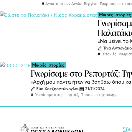
Ανάκτορο των Αιγών
,
Βεργίνα
,
Γνωρίσαμε στο ρε
Μικρές Ιστορίες
Γνωρίσαμ
Παλατάκι
«Να μείνει το 
Τίνα Αντωνάκο
Γειτονιές
,
Γνωρίσ
Μικρές Ιστορίες
Γνωρίσαμε στο Ρεπορτάζ: Τ
«Αρχή μου πάντα ήταν να βοηθάω όπου κα
Εύα Χατζηαντώνογλου
21/11/2024
Γνωρίσαμε στο ρεπορτάζ
,
Πρόσωπα της πόλης
Σύν