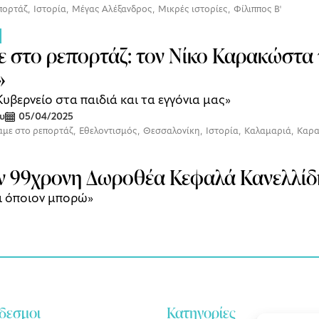
πορτάζ
,
Ιστορία
,
Μέγας Αλέξανδρος
,
Μικρές ιστορίες
,
Φίλιππος Β'
ε στο ρεπορτάζ: τον Νίκο Καρακώστα
»
Κυβερνείο στα παιδιά και τα εγγόνια μας»
υ
05/04/2025
αμε στο ρεπορτάζ
,
Εθελοντισμός
,
Θεσσαλονίκη
,
Ιστορία
,
Καλαμαριά
,
Καρα
ην 99χρονη Δωροθέα Κεφαλά Κανελλίδ
ι όποιον μπορώ»
δεσμοι
Κατηγορίες