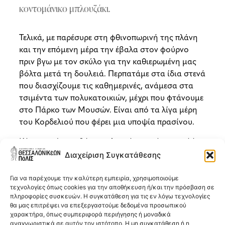
κοντομάνικο μπλουζάκι.
Τελικά, με παρέσυρε στη φθινοπωρινή της πλάνη
και την επόμενη μέρα την έβαλα στον φούρνο
πριν βγω με τον σκύλο για την καθιερωμένη μας
βόλτα μετά τη δουλειά. Περπατάμε στα ίδια στενά
που διασχίζουμε τις καθημερινές, ανάμεσα στα
τσιμέντα των πολυκατοικιών, μέχρι που φτάνουμε
στο Πάρκο των Μουσών. Είναι από τα λίγα μέρη
του Κορδελιού που φέρει μια υποψία πρασίνου.
Κάπου εκεί, στη βόρεια πλευρά του πάρκου, σ’ ένα
από τα πολλά παραμελημένα παγκάκια, δύο
Διαχείριση Συγκατάθεσης
άντρες κάθονται σε ξύλινες καρέκλες. Το παγκάκι
έχει μετατραπεί σε τραπέζι και πάνω του έχουν
Για να παρέχουμε την καλύτερη εμπειρία, χρησιμοποιούμε
τεχνολογίες όπως cookies για την αποθήκευση ή/και την πρόσβαση σε
τοποθετήσει μια ξύλινη πλάκα που μοιάζει με
πληροφορίες συσκευών. Η συγκατάθεση για τις εν λόγω τεχνολογίες
αυτοσχέδιο πεδίο μάχης.
θα μας επιτρέψει να επεξεργαστούμε δεδομένα προσωπικού
χαρακτήρα, όπως συμπεριφορά περιήγησης ή μοναδικά
Κάθονται σιωπηλοί, απόλυτα προσηλωμένοι στην
αναγνωριστικά σε αυτόν τον ιστότοπο. Η μη συγκατάθεση ή η