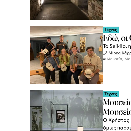
Τέχνες
Εδώ, οι
Το Seikilo,
Μίρκα Κάρ
Μουσεία
,
Μο
Τέχνες
Μουσείο
Μουσεί
Ο Χρήστος 
όμως παραμ