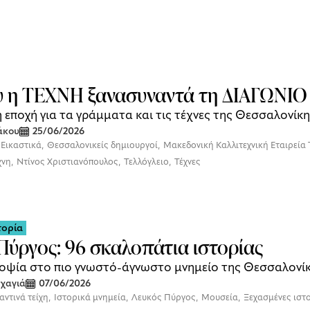
υ η ΤΕΧΝΗ ξανασυναντά τη ΔΙΑΓΩΝΙΟ
 εποχή για τα γράμματα και τις τέχνες της Θεσσαλονίκη
άκου
25/06/2026
Εικαστικά
,
Θεσσαλονικείς δημιουργοί
,
Μακεδονική Καλλιτεχνική Εταιρεί
χνη
,
Ντίνος Χριστιανόπουλος
,
Τελλόγλειο
,
Τέχνες
τορία
Πύργος: 96 σκαλοπάτια ιστορίας
οψία στο πιο γνωστό-άγνωστο μνημείο της Θεσσαλονί
χαγιά
07/06/2026
αντινά τείχη
,
Ιστορικά μνημεία
,
Λευκός Πύργος
,
Μουσεία
,
Ξεχασμένες ιστ