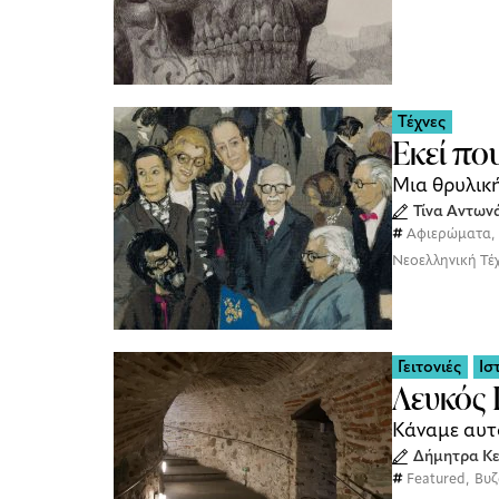
Τέχνες
Εκεί πο
Μια θρυλική
Τίνα Αντων
Αφιερώματα
,
Νεοελληνική Τέ
Γειτονιές
Ισ
Λευκός 
Κάναμε αυτ
Δήμητρα Κε
Featured
,
Βυζ