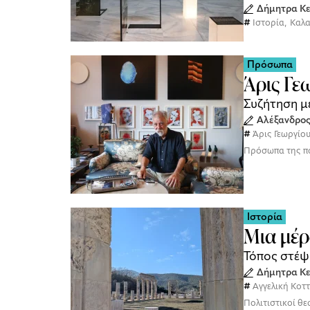
Δήμητρα Κε
Ιστορία
,
Καλ
Πρόσωπα
Άρις Γε
Συζήτηση μ
Αλέξανδρος
Άρις Γεωργίο
Πρόσωπα της π
Ιστορία
Μια μέρ
Τόπος στέψη
Δήμητρα Κε
Αγγελική Κοτ
Πολιτιστικοί θε