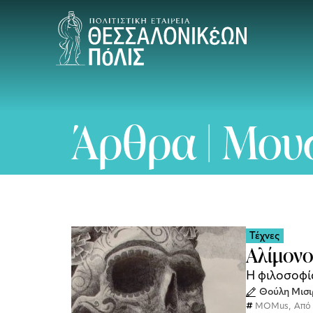
Άρθρα | Μου
Τέχνες
Αλίμονο,
Η φιλοσοφί
Θούλη Μισι
MOMus
,
Από 