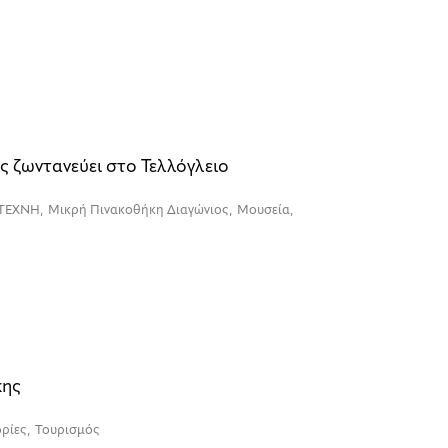
ς ζωντανεύει στο Τελλόγλειο
α ΤΕΧΝΗ
,
Μικρή Πινακοθήκη Διαγώνιος
,
Μουσεία
,
κης
ορίες
,
Τουρισμός