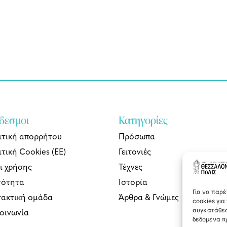
δεσμοι
Κατηγορίες
ιτική απορρήτου
Πρόσωπα
τική Cookies (ΕΕ)
Γειτονιές
ι χρήσης
Τέχνες
τότητα
Ιστορία
Για να παρ
τακτική ομάδα
Άρθρα & Γνώμες
cookies γι
συγκατάθεσ
κοινωνία
δεδομένα π