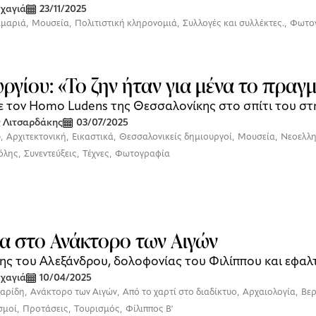
χαγιά
23/11/2025
αμαριά
,
Μουσεία
,
Πολιτιστική κληρονομιά
,
Συλλογές και συλλέκτες.
,
Φωτο
ωργίου: «Το ζην ήταν για μένα το πρα
ε τον Homo Ludens της Θεσσαλονίκης στο σπίτι του στ
 Λιτσαρδάκης
03/07/2025
υ
,
Αρχιτεκτονική
,
Εικαστικά
,
Θεσσαλονικείς δημιουργοί
,
Μουσεία
,
Νεοελλη
όλης
,
Συνεντεύξεις
,
Τέχνες
,
Φωτογραφία
α στο Ανάκτορο των Αιγών
ς του Αλεξάνδρου, δολοφονίας του Φιλίππου και εφαλτ
χαγιά
10/04/2025
ταρίδη
,
Ανάκτορο των Αιγών
,
Από το χαρτί στο διαδίκτυο
,
Αρχαιολογία
,
Βερ
σμοί
,
Προτάσεις
,
Τουρισμός
,
Φίλιππος Β'