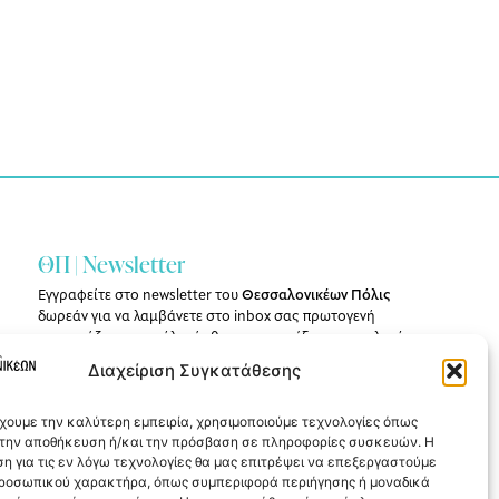
ΘΠ | Newsletter
Εγγραφείτε στο newsletter του
Θεσσαλονικέων Πόλις
δωρεάν για να λαμβάνετε στο inbox σας πρωτογενή
ρεπορτάζ για την πόλη, άρθρα, συνεντεύξεις και επιλογές
από την έντυπη και διαδικτυακή έκδοση του περιοδικού.
Διαχείριση Συγκατάθεσης
Εγγραφή
έχουμε την καλύτερη εμπειρία, χρησιμοποιούμε τεχνολογίες όπως
α την αποθήκευση ή/και την πρόσβαση σε πληροφορίες συσκευών. Η
η για τις εν λόγω τεχνολογίες θα μας επιτρέψει να επεξεργαστούμε
ροσωπικού χαρακτήρα, όπως συμπεριφορά περιήγησης ή μοναδικά