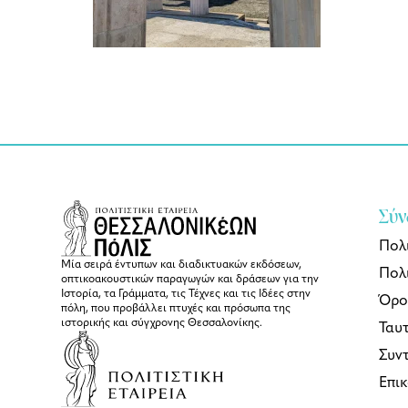
Σύν
Πολ
Μία σειρά έντυπων και διαδικτυακών εκδόσεων,
Πολι
οπτικοακουστικών παραγωγών και δράσεων για την
Ιστορία, τα Γράμματα, τις Τέχνες και τις Ιδέες στην
Όρο
πόλη, που προβάλλει πτυχές και πρόσωπα της
ιστορικής και σύγχρονης Θεσσαλονίκης.
Ταυ
Συν
Επι