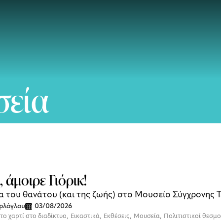
σεία
 άμοιρε Γιόρικ!
α του θανάτου (και της ζωής) στο Μουσείο Σύγχρονης 
ρλόγλου
03/08/2026
το χαρτί στο διαδίκτυο
,
Εικαστικά
,
Εκθέσεις
,
Μουσεία
,
Πολιτιστικοί θεσμο