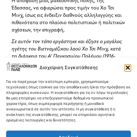
Η απόφαση μιας μακεδονικής πόλης, της
Έδεσσας, να αφιερώσει προς τιμήν του Χο Τσι
Μινχ, ίσως εις ένδειξιν διεθνούς αλληλεγγύης και
πιθανότατα στο πλαίσιο πολιτιστικών ή πολιτικών
σχέσεων, την επιγραφή,
Σε αυτόν τον τόπο εργάστηκε και έζησε ο μεγάλος
ηγέτης του Βιετναμέζικου λαού Χο Τσι Μινχ, κατά
τη διάρκεια του Α’ Παγκοσμίου Πολέμου (1916-
1917).
Διαχείριση Συγκατάθεσης
επιβεβαιώνει ότι, ακόμα πιο σημαντικό από την
Για να παρέχουμε την καλύτερη εμπειρία, χρησιμοποιούμε
ιστορική αλήθεια είναι το πώς ένας τόπος
τεχνολογίες όπως cookies για την αποθήκευση ή/και την πρόσβαση σε
αφηγείται την Ιστορία.
πληροφορίες συσκευών. Η συγκατάθεση για τις εν λόγω τεχνολογίες
θα μας επιτρέψει να επεξεργαστούμε δεδομένα προσωπικού
* * *
χαρακτήρα, όπως συμπεριφορά περιήγησης ή μοναδικά
αναγνωριστικά σε αυτόν τον ιστότοπο. Η μη συγκατάθεση ή η
Η παρουσία του Χο Τσι Μινχ στη Μακεδονία
ανάκληση της συγκατάθεσης, μπορεί να επηρεάσει αρνητικά
ορισμένες λειτουργίες και δυνατότητες.
αποτελεί μια από τις πιο ιδιαίτερες αλλά ιστορικά
ατεκμηρίωτες πτυχές της ζωής του. Ο ηγέτης του
Βιετνάμ υποτίθεται πως βρέθηκε στην περιοχή την