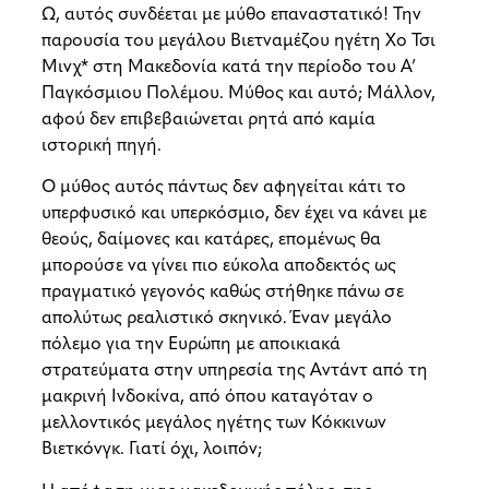
Ω, αυτός συνδέεται με μύθο επαναστατικό! Την
παρουσία του μεγάλου Βιετναμέζου ηγέτη Χο Τσι
Μινχ* στη Μακεδονία κατά την περίοδο του Α’
Παγκόσμιου Πολέμου. Μύθος και αυτό; Μάλλον,
αφού δεν επιβεβαιώνεται ρητά από καμία
ιστορική πηγή.
Ο μύθος αυτός πάντως δεν αφηγείται κάτι το
υπερφυσικό και υπερκόσμιο, δεν έχει να κάνει με
θεούς, δαίμονες και κατάρες, επομένως θα
μπορούσε να γίνει πιο εύκολα αποδεκτός ως
πραγματικό γεγονός καθώς στήθηκε πάνω σε
απολύτως ρεαλιστικό σκηνικό. Έναν μεγάλο
πόλεμο για την Ευρώπη με αποικιακά
στρατεύματα στην υπηρεσία της Αντάντ από τη
μακρινή Ινδοκίνα, από όπου καταγόταν ο
μελλοντικός μεγάλος ηγέτης των Κόκκινων
Βιετκόνγκ. Γιατί όχι, λοιπόν;