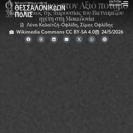
Ο Χο Τσι Μινχ στον Αξιό ποταμό
ΕΝΤΥΠΗ
ΕΚΔΟΣΗ
Και ο θρύλος της παρουσίας του Βιετναμέζου
ηγέτη στη Μακεδονία
Λένα Καλαϊτζή-Οφλίδη
,
Σίμος Οφλίδης
Wikimedia Commons CC BY-SA 4.0
24/5/2026