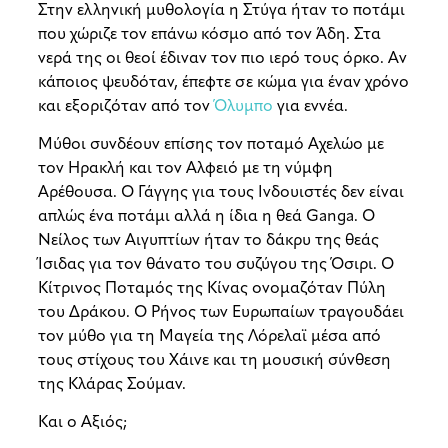
Στην ελληνική μυθολογία η Στύγα ήταν το ποτάμι
που χώριζε τον επάνω κόσμο από τον Άδη. Στα
νερά της οι θεοί έδιναν τον πιο ιερό τους όρκο. Αν
κάποιος ψευδόταν, έπεφτε σε κώμα για έναν χρόνο
και εξοριζόταν από τον
Όλυμπο
για εννέα.
Μύθοι συνδέουν επίσης τον ποταμό Αχελώο με
τον Ηρακλή και τον Αλφειό με τη νύμφη
Αρέθουσα. Ο Γάγγης για τους Ινδουιστές δεν είναι
απλώς ένα ποτάμι αλλά η ίδια η θεά Ganga. Ο
Νείλος των Αιγυπτίων ήταν το δάκρυ της θεάς
Ίσιδας για τον θάνατο του συζύγου της Όσιρι. Ο
Κίτρινος Ποταμός της Κίνας ονομαζόταν Πύλη
του Δράκου. Ο Ρήνος των Ευρωπαίων τραγουδάει
τον μύθο για τη Μαγεία της Λόρελαϊ μέσα από
τους στίχους του Χάινε και τη μουσική σύνθεση
της Κλάρας Σούμαν.
Και ο Αξιός;