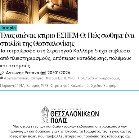
Ιστορία
Ένας αιώνας κτίριο ΕΣΗΕΜ-Θ: Πώς σώθηκε ένα
στολίδι της Θεσσαλονίκης
Το τετραώροφο στη Στρατηγού Καλλάρη 5 έχει επιβιώσει
από πλειστηριασμούς, απόπειρες κατεδάφισης, πολέμους
και σεισμούς
Αντώνης Ρεπανάς
20/01/2026
,
,
,
,
Αρχιτεκτονική
Ιστορία
Κτίριο ΕΣΗΕΜ-Θ
Πολιτιστική κληρονομιά
,
,
,
Πυρκαγιά 1917
Σεισμός 1978
Στρατηγού Καλλάρη 5
Σχέδιο Εμπράρ
Μία σειρά έντυπων και διαδικτυακών εκδόσεων, οπτικοακουστικών
παραγωγών και δράσεων για την Ιστορία, τα Γράμματα, τις Τέχνες και τις
Ιδέες στην πόλη, που προβάλλει πτυχές και πρόσωπα της ιστορικής και