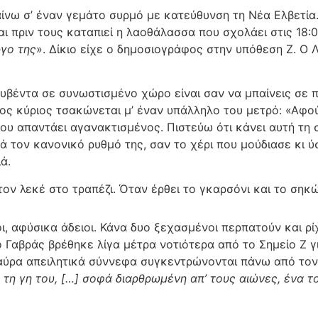
ίνω σ’ έναν γεμάτο συρμό με κατεύθυνση τη Νέα Ελβετία.
ι πριν τους καταπιεί η λαοθάλασσα που σχολάει στις 18:0
ργο της
». Δίκιο είχε ο δημοσιογράφος στην υπόθεση Ζ. Ο 
ουβέντα σε συνωστισμένο χώρο είναι σαν να μπαίνεις σε π
ς κύριος τσακώνεται μ’ έναν υπάλληλο του μετρό: «Αφού δ
ου απαντάει αγανακτισμένος. Πιστεύω ότι κάνει αυτή τη 
 τον κανονικό ρυθμό της, σαν το χέρι που μούδιασε κι ύσ
ά.
 τον λεκέ στο τραπέζι. Όταν έρθει το γκαρσόνι και το σηκ
ιοι, αφύσικα άδειοι. Κάνα δυο ξεχασμένοι περπατούν και 
 ο Γαβράς βρέθηκε λίγα μέτρα νοτιότερα από το Σημείο Ζ 
 μαύρα απειλητικά σύννεφα συγκεντρώνονται πάνω από το
 τη γη του, […] σοφά διαρθρωμένη απ’ τους αιώνες, ένα τ