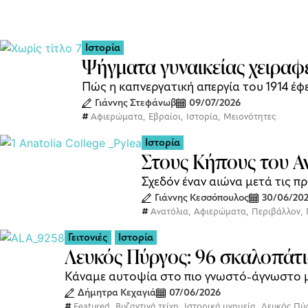
Ιστορία
Ψήγματα γυναικείας χειρα
Πώς η καπνεργατική απεργία του 1914 έφ
Γιάννης Στεφάνωβ
09/07/2026
Αφιερώματα
,
Εβραίοι
,
Ιστορία
,
Μειονότητες
Ιστορία
Στους Κήπους του Α
Σχεδόν έναν αιώνα μετά τις π
Γιάννης Κεσσόπουλος
30/06/20
Ανατόλια
,
Αφιερώματα
,
Περιβάλλον
,
Γειτονιές
Ιστορία
Λευκός Πύργος: 96 σκαλοπάτι
Κάναμε αυτοψία στο πιο γνωστό-άγνωστο 
Δήμητρα Κεχαγιά
07/06/2026
Featured
,
Βυζαντινά τείχη
,
Ιστορικά μνημεία
,
Λευκός Πύ