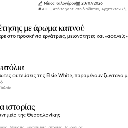
Νίκος Καλογήρου
20/07/2026
ΑΠΘ
,
Από το χαρτί στο διαδίκτυο
,
Αρχιτεκτονική
,
φέτησης με άρωμα καπνού
ερε στο προσκήνιο εργάτριες, μειονότητες και «αφανείς
νατόλια
ρώτες φυτεύσεις της Elsie White, παραμένουν ζωντανό μ
26
Πυλαία
α ιστορίας
μνημείο της Θεσσαλονίκης
ργος
,
Μουσεία
,
Ξεχασμένες ιστορίες
,
Τουρισμός