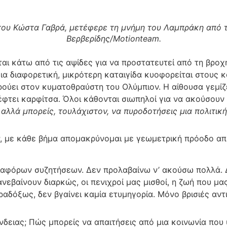
 του Κώστα Γαβρά, μετέφερε τη μνήμη του Λαμπράκη από 
Βερβερίδης/Motionteam.
ι κάτω από τις αψίδες για να προστατευτεί από τη βροχή
ια διαφορετική, μικρότερη καταιγίδα κυοφορείται στους κ
ρούει στον κυματοθραύστη του Ολύμπιον. Η αίθουσα γεμίζ
έφτει καρφίτσα. Όλοι κάθονται σιωπηλοί για να ακούσουν
 αλλά μπορείς, τουλάχιστον, να πυροδοτήσεις μια πολιτικ
ν, με κάθε βήμα απομακρύνομαι με γεωμετρική πρόοδο α
 διαφόρων συζητήσεων. Δεν προλαβαίνω ν’ ακούσω πολλά.
ανεβαίνουν διαρκώς, οι πενιχροί μας μισθοί, η ζωή που μ
αδόξως, δεν βγαίνει καμία ετυμηγορία. Μόνο βρισιές αντ
ένδειας; Πώς μπορείς να απαιτήσεις από μια κοινωνία που