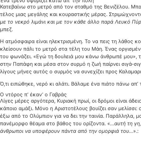
Ένα τρένο σφυρίζει κάτω απ’ την πόλη
Κατεβαίνω στο μετρό από τον σταθμό της Βενιζέλου. Μπα
τέλος μιας μεγάλης και κουραστικής μέρας. Στριμώχνοντα
με το νεκρό λιμάνι και με τον κάθε άλλο παρά Λευκό Πύ
μπεζ.
Η ατμόσφαιρα είναι ηλεκτρισμένη. Το να πεις τη λάθος κ
κλείσουν πάλι το μετρό στα τέλη του Μάη. Ένας οργισμένο
του φωνάζει. «Εγώ τη δουλειά μου κάνω άνθρωπέ μου», τ
στην Παπάφη και μέσα στον συρμό η ζωή παίρνει σιγά-σιγά
λίγους μήνες αυτός ο συρμός να συνεχίζει προς Καλαμαρι
Ό,τι ειπώθηκε, νερό κι αλάτι. Βάλαμε ένα πιάτο πάνω απ’
Ο ντόρος π’ έκαν’ ο Γαβράς
Λίγες μέρες αργότερα, Κυριακή πρωί, οι δρόμοι είναι άδε
κάποιο αμάξι. Μόνο η Αριστοτέλους βουίζει σαν μελίσσι:
έξω από το Ολύμπιον για να δει την ταινία. Παράλληλα,
πανέμορφο θέαμα στο βάθος του ορίζοντα. «
…αυτή τη γη,
άνθρωποι να υποφέρουν πάντα από την ομορφιά του…
».: