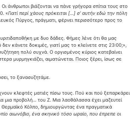
 Οι άνθρωποι βιάζονται να πάνε γρήγορα σπίτια τους στο
0. «
Γιατί περί χάους πρόκειται […] σ’ αυτήν εδώ την πόλη
Λευκός Πύργος, πράγματι, φέρνει περισσότερο προς το
υριτιδαποθήκη με δυο δάδες. Φήμες λένε ότι θα μας
εν κάνετε δοκιμές, γιατί μας το κλείνετε στις 23:00;»,
συζήτηση πολύ συχνά. Ο οργισμένος κύριος κατεβαίνει
τερα μυρμηγκιάζει, αιματώνεται. Ποιος ξέρει, ίσως σε
ώσει, το ξανασυζητάμε.
ρίχνουν κλεφτές ματιές πίσω τους. Πού και πού ξεπαρκάρει
για μια προβολή… του Ζ. Μια λαοθάλασσα έχει μαζευτεί
ν Θερμαϊκό Κόλπο, δημιουργώντας ένα πραγματικά
οπίο αιωνόβιο, ένα σκηνικό τόσο ωραίο, που έπρεπε οι