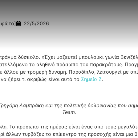
ή φώτο]
22/5/2026
ράγμα δύσκολο. «Έχει μαζευτεί μπουλούκι γωνία Βενιζέλ
ιαστελλόμενο το αληθινό πρόσωπο του παρακράτους. Πραγμ
του άλλου με τρομερή δύναμη. Παραδίπλα, λειτουργεί με 
να ξέρει τι ακριβώς είναι αυτό το
Σημείο Ζ
.
Γρηγόρη Λαμπράκη και της πολιτικής δολοφονίας που σημ
Team.
ολη. Το πρόσωπο της ημέρας είναι ένας από τους μεγαλ
ί άλλων τυρβάζει: το επίκεντρο της προσοχής είναι μια θ