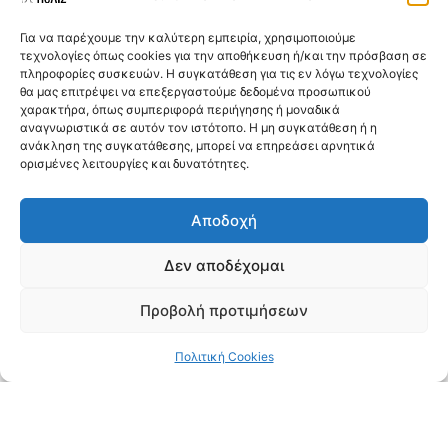
Για να παρέχουμε την καλύτερη εμπειρία, χρησιμοποιούμε
τεχνολογίες όπως cookies για την αποθήκευση ή/και την πρόσβαση σε
πληροφορίες συσκευών. Η συγκατάθεση για τις εν λόγω τεχνολογίες
θα μας επιτρέψει να επεξεργαστούμε δεδομένα προσωπικού
χαρακτήρα, όπως συμπεριφορά περιήγησης ή μοναδικά
αναγνωριστικά σε αυτόν τον ιστότοπο. Η μη συγκατάθεση ή η
ανάκληση της συγκατάθεσης, μπορεί να επηρεάσει αρνητικά
ορισμένες λειτουργίες και δυνατότητες.
Αποδοχή
Δεν αποδέχομαι
Προβολή προτιμήσεων
Άποψη της έκθεσης «Picasso, Suite 347», με 347 έργα
χαρακτικής του σπουδαίου καλλιτέχνη, Ιανουάριος-Απρίλιος
Πολιτική Cookies
2008.
Πρόκειται για μία συλλογή που διατηρεί τη
δυναμική της καθώς εμπλουτίζεται συνεχώς από