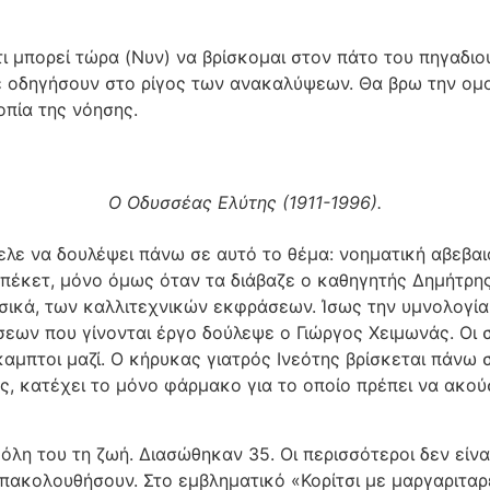
τι μπορεί τώρα (Νυν) να βρίσκομαι στον πάτο του πηγαδιο
 οδηγήσουν στο ρίγος των ανακαλύψεων. Θα βρω την ομο
οπία της νόησης.
Ο Οδυσσέας Ελύτης (1911-1996).
ελε να δουλέψει πάνω σε αυτό το θέμα: νοηματική αβεβαι
πέκετ, μόνο όμως όταν τα διάβαζε ο καθηγητής Δημήτρη
φυσικά, των καλλιτεχνικών εκφράσεων. Ίσως την υμνολογί
εων που γίνονται έργο δούλεψε ο Γιώργος Χειμωνάς. Οι 
άκαμπτοι μαζί. Ο κήρυκας γιατρός Ινεότης βρίσκεται πάνω
ς, κατέχει το μόνο φάρμακο για το οποίο πρέπει να ακούσο
όλη του τη ζωή. Διασώθηκαν 35. Οι περισσότεροι δεν είνα
ακολουθήσουν. Στο εμβληματικό «Κορίτσι με μαργαριταρέν