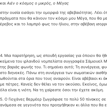
και Αιέν ο κόσμος ο μικρός, ο Μέγας
στην ουσία εισάγει την ομορφιά της αβεβαιότητας. Λέει ό
πράγματα που θα κάνουν τον κόσμο μου Μέγα, που θα με
έρεβος και το λαμπρό φως του ήλιου, στην αβέβαιη ισορρ
4. Μια παρατήρηση, ως σπουδή εργασίας για όποιον θα ήθ
κείμενα του ιρλανδού νομπελίστα συγγραφέα Σάμιουελ Μ
της βαριάς φωνής του. Τι σημαίνει αυτό; Τη συνέργεια, 
στο διηνεκές. Πάνω στη συνέργεια των σωματικών αισθήσ
ωθούνται στα όρια που τους αναιρούν. Είναι αβέβαιοι κι 
με πέτρες. Κανείς δεν θέλει να τον ακούσει. Εκείνος, όμω
όλα είναι η νιότη. Να τη χαίρεστε όσοι την έχετε ακόμη.
5. Ο Γιοχάνες Βερμέερ ζωγράφισε το πολύ 50 πίνακες σε 
ανάμεσα σε γεγονότα που προηγήθηκαν κι άλλα που θα επ