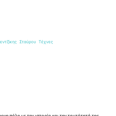
εντζίκης
Σταύρου
Τέχνες
ρονη πόλη με την ιστορία και την ταυτότητά της