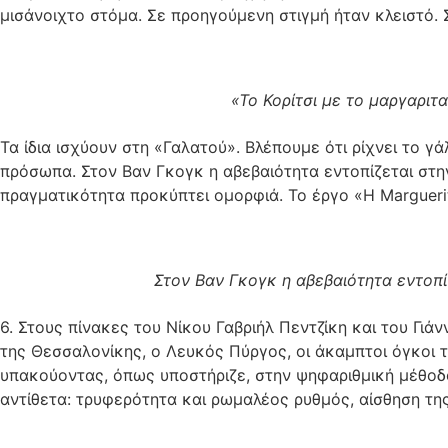
μισάνοιχτο στόμα. Σε προηγούμενη στιγμή ήταν κλειστό. 
«Το Κορίτσι με το μαργαριτ
Τα ίδια ισχύουν στη «Γαλατού». Βλέπουμε ότι ρίχνει το γ
πρόσωπα. Στον Βαν Γκογκ η αβεβαιότητα εντοπίζεται στην
πραγματικότητα προκύπτει ομορφιά. Το έργο «Η Marguerit
Στον Βαν Γκογκ η αβεβαιότητα εντοπίζ
6. Στους πίνακες του Νίκου Γαβριήλ Πεντζίκη και του Γι
της Θεσσαλονίκης, ο Λευκός Πύργος, οι άκαμπτοι όγκοι τ
υπακούοντας, όπως υποστήριζε, στην ψηφαριθμική μέθοδό
αντίθετα: τρυφερότητα και ρωμαλέος ρυθμός, αίσθηση τη