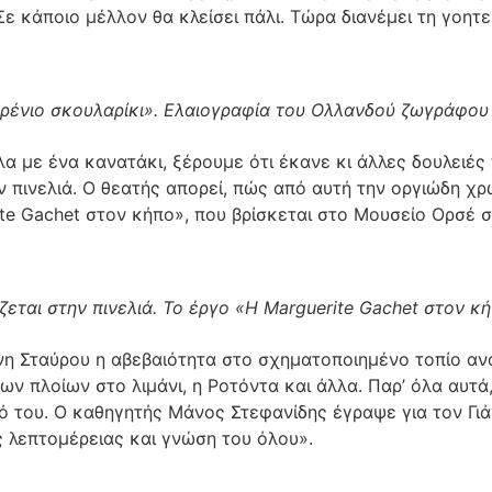
Σε κάποιο μέλλον θα κλείσει πάλι. Τώρα διανέμει τη γοητ
αρένιο σκουλαρίκι». Ελαιογραφία του Ολλανδού ζωγράφου 
άλα με ένα κανατάκι, ξέρουμε ότι έκανε κι άλλες δουλειές
 πινελιά. Ο θεατής απορεί, πώς από αυτή την οργιώδη χρ
e Gachet στον κήπο», που βρίσκεται στο Μουσείο Ορσέ στ
εται στην πινελιά. Το έργο «Η Marguerite Gachet στον κ
άννη Σταύρου η αβεβαιότητα στο σχηματοποιημένο τοπίο α
ων πλοίων στο λιμάνι, η Ροτόντα και άλλα. Παρ’ όλα αυτ
 του. Ο καθηγητής Μάνος Στεφανίδης έγραψε για τον Γιάν
ς λεπτομέρειας και γνώση του όλου».