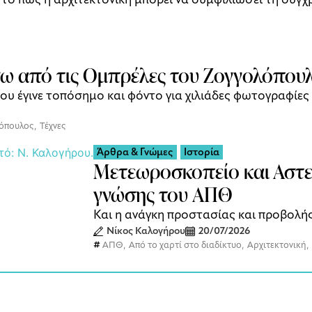
σω από τις Ομπρέλες του Ζογγολόπου
ου έγινε τοπόσημο και φόντο για χιλιάδες φωτογραφίες
όπουλος
,
Τέχνες
Άρθρα & Γνώμες
Ιστορία
Μετεωροσκοπείο και Αστερ
γνώσης του ΑΠΘ
Και η ανάγκη προστασίας και προβολής
Νίκος Καλογήρου
20/07/2026
ΑΠΘ
,
Από το χαρτί στο διαδίκτυο
,
Αρχιτεκτονική
,