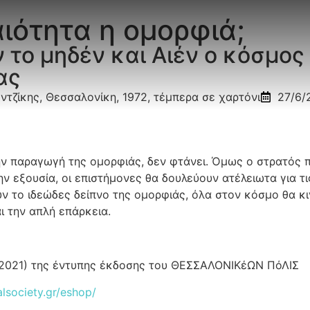
ιότητα η ομορφιά;
 το μηδέν και Αιέν ο κόσμος 
ας
ντζίκης, Θεσσαλονίκη, 1972, τέμπερα σε χαρτόνι
27/6/
την παραγωγή της ομορφιάς, δεν φτάνει. Όμως ο στρατός 
την εξουσία, οι επιστήμονες θα δουλεύουν ατέλειωτα για τ
ούν το ιδεώδες δείπνο της ομορφιάς, όλα στον κόσμο θα κ
ι την απλή επάρκεια.
2021) της έντυπης έκδοσης του ΘΕΣΣΑΛΟΝΙΚέΩΝ ΠόΛΙΣ
alsociety.gr/eshop/