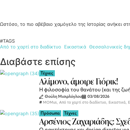
Ωστόσο, το πιο αβέβαιο χαμόγελο της Ιστορίας ανήκει στ
#TAGS
Από το χαρτί στο διαδίκτυο
Εικαστικά
Θεσσαλονικείς δη
Διαβάστε επίσης
Τέχνες
Αλίμονο, άμοιρε Γιόρικ!
Η φιλοσοφία του θανάτου (και της ζω
Θούλη Μισιρλόγλου
03/08/2026
MOMus
,
Από το χαρτί στο διαδίκτυο
,
Εικαστικά
,
Ε
Πρόσωπα
Τέχνες
Αρσένιος Ζαχαριάδης: Σχε
Ο αρχιτέκτονας και design director γι