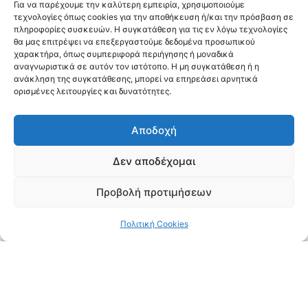
του 1980 (
In
Situ
, 2017).
Για να παρέχουμε την καλύτερη εμπειρία, χρησιμοποιούμε
τεχνολογίες όπως cookies για την αποθήκευση ή/και την πρόσβαση σε
πληροφορίες συσκευών. Η συγκατάθεση για τις εν λόγω τεχνολογίες
θα μας επιτρέψει να επεξεργαστούμε δεδομένα προσωπικού
χαρακτήρα, όπως συμπεριφορά περιήγησης ή μοναδικά
αναγνωριστικά σε αυτόν τον ιστότοπο. Η μη συγκατάθεση ή η
ανάκληση της συγκατάθεσης, μπορεί να επηρεάσει αρνητικά
ορισμένες λειτουργίες και δυνατότητες.
Αποδοχή
Δεν αποδέχομαι
Προβολή προτιμήσεων
Πολιτική Cookies
In Situ (2017) (Πηγή: Αρχείο Χρύσας Τζελέπη & Άκη Κερσανίδη).
Παραγνωρισμένες και άγνωστες όψεις της
αντιδικτατορικής δράσης στη Θεσσαλονίκη κατά
την περίοδο της Χούντας (
Ένα απότομο ξύπνημα
,