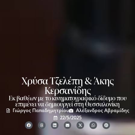
Χρύσα Τζελέπη & Άκης
Κερσανίδης
Εκ βαθέων με το κινηματογραφικό δίδυμο που
επιμένει να δημιουργεί στη Θεσσαλονίκη
Γιώργος Παπαδημητρίου
Αλέξανδρος Αβραμίδης
22/5/2025