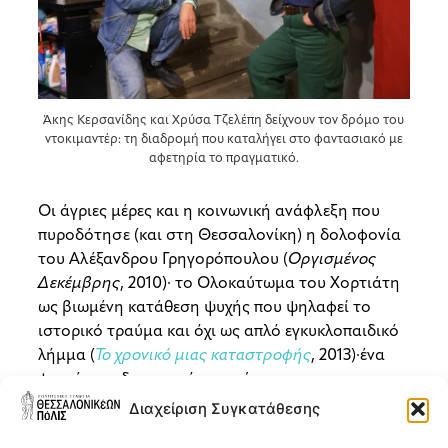
Άκης Κερσανίδης και Χρύσα Τζελέπη δείχνουν τον δρόμο του
ντοκιμαντέρ: τη διαδρομή που καταλήγει στο φαντασιακό με
αφετηρία το πραγματικό.
Οι άγριες μέρες και η κοινωνική ανάφλεξη που
πυροδότησε (και στη Θεσσαλονίκη) η δολοφονία
του Αλέξανδρου Γρηγορόπουλου (
Οργισμένος
Δεκέμβρης
, 2010)· το Ολοκαύτωμα του Χορτιάτη
ως βιωμένη κατάθεση ψυχής που ψηλαφεί το
ιστορικό τραύμα και όχι ως απλό εγκυκλοπαιδικό
λήμμα (
Το χρονικό μιας καταστροφής
, 2013)·ένα
φρενήρες οδοιπορικό στη σύγχρονη
αυτοσχεδιαστική μουσική, με σημείο αφετηρίας
Διαχείριση Συγκατάθεσης
τη συναρπαστική Θεσσαλονίκης της δεκαετίας