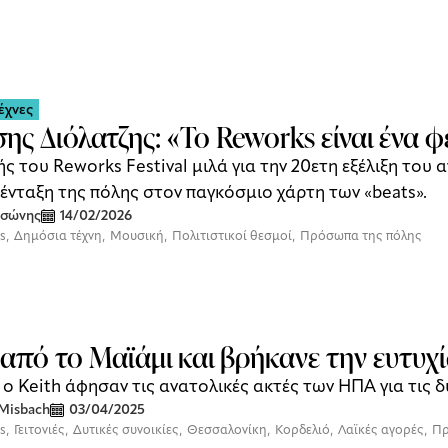
έχνες
ης Διόλατζης: «To Reworks είναι ένα 
ς του Reworks Festival μιλά για την 20ετη εξέλιξη του
ένταξη της πόλης στον παγκόσμιο χάρτη των «beats».
τσώνης
14/02/2026
es
,
Δημόσια τέχνη
,
Μουσική
,
Πολιτιστικοί θεσμοί
,
Πρόσωπα της πόλης
από το Μαϊάμι και βρήκανε την ευτυχ
 o Keith άφησαν τις ανατολικές ακτές των ΗΠΑ για τις 
Misbach
03/04/2025
es
,
Γειτονιές
,
Δυτικές συνοικίες
,
Θεσσαλονίκη
,
Κορδελιό
,
Λαϊκές αγορές
,
Πρ