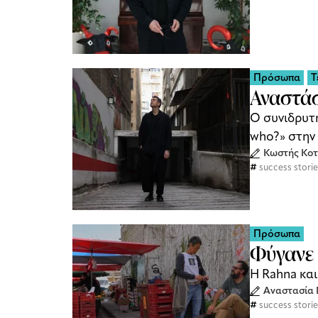
Πρόσωπα
Τ
Αναστάσ
Ο συνιδρυτή
who?» στην 
Κωστής Κο
success stori
Πρόσωπα
Φύγανε 
Η Rahna και
Αναστασία 
success stori