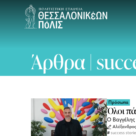
Άρθρα | succe
Πρόσωπα
Όλοι πά
Ο Βαγγέλης 
Αλέξανδρος
success stori