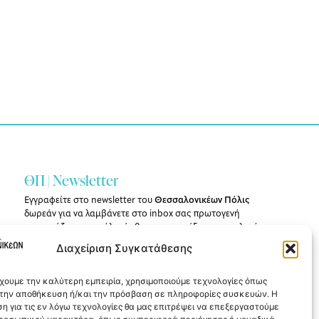
ΘΠ | Newsletter
Εγγραφείτε στο newsletter του
Θεσσαλονικέων Πόλις
δωρεάν για να λαμβάνετε στο inbox σας πρωτογενή
ρεπορτάζ για την πόλη, άρθρα, συνεντεύξεις και επιλογές
από την έντυπη και διαδικτυακή έκδοση του περιοδικού.
Διαχείριση Συγκατάθεσης
Εγγραφή
έχουμε την καλύτερη εμπειρία, χρησιμοποιούμε τεχνολογίες όπως
α την αποθήκευση ή/και την πρόσβαση σε πληροφορίες συσκευών. Η
η για τις εν λόγω τεχνολογίες θα μας επιτρέψει να επεξεργαστούμε