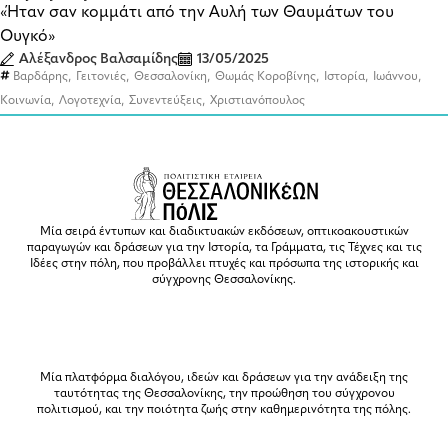
«Ήταν σαν κομμάτι από την Αυλή των Θαυμάτων του
Ουγκό»
Αλέξανδρος Βαλσαμίδης
13/05/2025
,
,
,
,
,
,
Βαρδάρης
Γειτονιές
Θεσσαλονίκη
Θωμάς Κοροβίνης
Ιστορία
Ιωάννου
,
,
,
Κοινωνία
Λογοτεχνία
Συνεντεύξεις
Χριστιανόπουλος
Μία σειρά έντυπων και διαδικτυακών εκδόσεων, οπτικοακουστικών
παραγωγών και δράσεων για την Ιστορία, τα Γράμματα, τις Τέχνες και τις
Ιδέες στην πόλη, που προβάλλει πτυχές και πρόσωπα της ιστορικής και
σύγχρονης Θεσσαλονίκης.
Μία πλατφόρμα διαλόγου, ιδεών και δράσεων για την ανάδειξη της
ταυτότητας της Θεσσαλονίκης, την προώθηση του σύγχρονου
πολιτισμού, και την ποιότητα ζωής στην καθημερινότητα της πόλης.