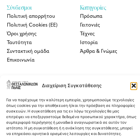
Σύνδεσμοι
Κατηγορίες
Πολιτική απορρήτου
Πρόσωπα
Πολιτική Cookies (ΕΕ)
Γειτονιές
Όροι χρήσης
Τέχνες
Ταυτότητα
Ιστορία
Συντακτική ομάδα
Άρθρα & Γνώμες
Επικοινωνία
ΘΠ | Newsletter
Διαχείριση Συγκατάθεσης
Εγγραφείτε στο newsletter του
Θεσσαλονικέων Πόλις
δωρεάν για να
λαμβάνετε στο inbox σας πρωτογενή ρεπορτάζ για την πόλη, άρθρα,
Για να παρέχουμε την καλύτερη εμπειρία, χρησιμοποιούμε τεχνολογίες
συνεντεύξεις και επιλογές από την έντυπη και διαδικτυακή έκδοση
όπως cookies για την αποθήκευση ή/και την πρόσβαση σε πληροφορίες
του περιοδικού.
συσκευών. Η συγκατάθεση για τις εν λόγω τεχνολογίες θα μας
επιτρέψει να επεξεργαστούμε δεδομένα προσωπικού χαρακτήρα, όπως
συμπεριφορά περιήγησης ή μοναδικά αναγνωριστικά σε αυτόν τον
ιστότοπο. Η μη συγκατάθεση ή η ανάκληση της συγκατάθεσης, μπορεί
να επηρεάσει αρνητικά ορισμένες λειτουργίες και δυνατότητες.