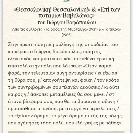
«Θεσσαλονίκη! Θεσσαλονίκη!» & «Επί των
ποταμών Βαβυλώνος»
του Γιώργου Βαφόπουλου
Από τις συλλογές «Τα ρόδα της Μυρτάλης» (1931) & «Το τέλος»
(1985)
Στην πρώτη ποιητική συλλογή της σπουδαίας του
καριέρας, ο Γιώργος Βαφόπουλος, ποιητής
ελεγειακός και μυστικιστικός, απευθύνει ερωτική
επιστολή στην πόλη που λάτρεψε: «Όταν, καμιά
φορά, την τελευταίαν αυγή αντικρίσεις / κι έξω απ’
τη θύρα σου, μ’ απογοήτεψη και φρίκη / τον κρότο
των συντριβομένων σου πλανών ακούσεις / κι ούτε
καιρός γι’ άσκοπες μεταμέλειες θα σου μένει / στ’
άτονα βλέφαρά σου, που θα τα βαραίνει η οδύνη /
προσπάθησε μ’ αγάπη, με στοργή να περικλείσεις /
το εξαίσιον όραμα, το μέγα όραμα αυτής της πόλης,
που αγάπησες τόσο πολύ, που ελάτρεψες με πάθος».