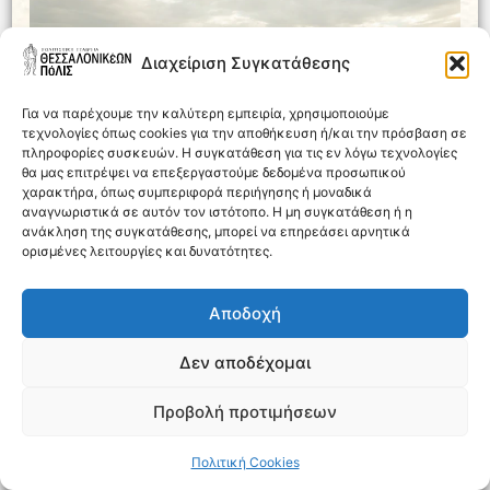
Διαχείριση Συγκατάθεσης
Για να παρέχουμε την καλύτερη εμπειρία, χρησιμοποιούμε
τεχνολογίες όπως cookies για την αποθήκευση ή/και την πρόσβαση σε
πληροφορίες συσκευών. Η συγκατάθεση για τις εν λόγω τεχνολογίες
θα μας επιτρέψει να επεξεργαστούμε δεδομένα προσωπικού
χαρακτήρα, όπως συμπεριφορά περιήγησης ή μοναδικά
αναγνωριστικά σε αυτόν τον ιστότοπο. Η μη συγκατάθεση ή η
ανάκληση της συγκατάθεσης, μπορεί να επηρεάσει αρνητικά
ορισμένες λειτουργίες και δυνατότητες.
«Περνούμε πάνω απ’ τη Θεσσαλονίκη. / Ο παλμός της καρδιάς
σταματά. Τα μάτια κλείνουν. / Το πνεύμα από του νόστου το άλγος
Αποδοχή
κατακλύζεται».
Δεν αποδέχομαι
Άλμα στον χρόνο και σχήμα κύκλου, με ένα ποίημα
από την ύστατη συλλογή της ποιητικής του
Προβολή προτιμήσεων
σταδιοδρομίας, με τον ενδεικτικό τίτλο «Το τέλος».
Το 1978, σε μια πτήση με αφετηρία την Αθήνα και
Πολιτική Cookies
προορισμό τη Βουδαπέστη, ο Γιώργος Βαφόπουλος