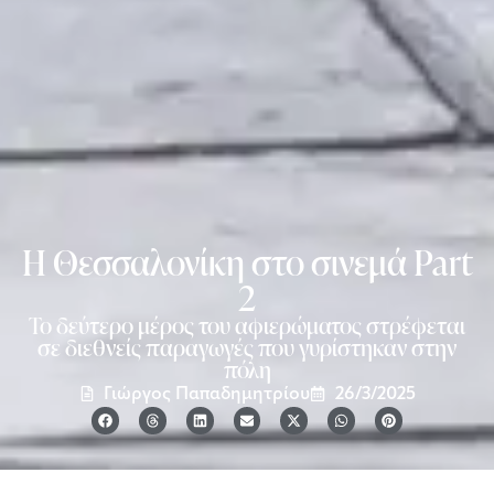
Η Θεσσαλονίκη στο σινεμά Part
2
Το δεύτερο μέρος του αφιερώματος στρέφεται
σε διεθνείς παραγωγές που γυρίστηκαν στην
πόλη
Γιώργος Παπαδημητρίου
26/3/2025