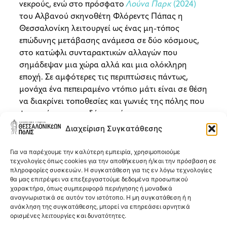
νεκρούς, ενώ στο πρόσφατο
Λούνα Παρκ
(2024)
του Αλβανού σκηνοθέτη Φλόρεντς Πάπας η
Θεσσαλονίκη λειτουργεί ως ένας μη-τόπος
επώδυνης μετάβασης ανάμεσα σε δύο κόσμους,
στο κατώφλι συνταρακτικών αλλαγών που
σημάδεψαν μια χώρα αλλά και μια ολόκληρη
εποχή. Σε αμφότερες τις περιπτώσεις πάντως,
μονάχα ένα πεπειραμένο ντόπιο μάτι είναι σε θέση
να διακρίνει τοποθεσίες και γωνιές της πόλης που
φιγουράρουν στις δύο ταινίες.
Διαχείριση Συγκατάθεσης
Για να παρέχουμε την καλύτερη εμπειρία, χρησιμοποιούμε
τεχνολογίες όπως cookies για την αποθήκευση ή/και την πρόσβαση σε
πληροφορίες συσκευών. Η συγκατάθεση για τις εν λόγω τεχνολογίες
θα μας επιτρέψει να επεξεργαστούμε δεδομένα προσωπικού
χαρακτήρα, όπως συμπεριφορά περιήγησης ή μοναδικά
αναγνωριστικά σε αυτόν τον ιστότοπο. Η μη συγκατάθεση ή η
ανάκληση της συγκατάθεσης, μπορεί να επηρεάσει αρνητικά
ορισμένες λειτουργίες και δυνατότητες.