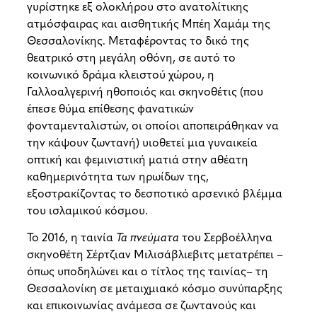
γυρίστηκε εξ ολοκλήρου στο ανατολίτικης
ατμόσφαιρας και αισθητικής Μπέη Χαμάμ της
Θεσσαλονίκης. Μεταφέροντας το δικό της
θεατρικό στη μεγάλη οθόνη, σε αυτό το
κοινωνικό δράμα κλειστού χώρου, η
Γαλλοαλγερινή ηθοποιός και σκηνοθέτις (που
έπεσε θύμα επίθεσης φανατικών
φονταμενταλιστών, οι οποίοι αποπειράθηκαν να
την κάψουν ζωντανή) υιοθετεί μια γυναικεία
οπτική και φεμινιστική ματιά στην αθέατη
καθημερινότητα των ηρωίδων της,
εξοστρακίζοντας το δεσποτικό αρσενικό βλέμμα
του ισλαμικού κόσμου.
Το 2016, η ταινία
Τα πνεύματα
του Σερβοέλληνα
σκηνοθέτη Σέρτζιαν Μιλισάβλιεβιτς μετατρέπει –
όπως υποδηλώνει και ο τίτλος της ταινίας– τη
Θεσσαλονίκη σε μεταιχμιακό κόσμο συνύπαρξης
και επικοινωνίας ανάμεσα σε ζωντανούς και