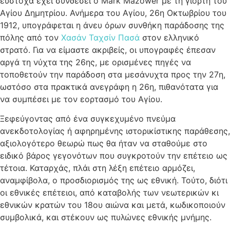
εύστοχα έχει συνδέσει ο Mark Mazower με τη γιορτή του
Αγίου Δημητρίου. Ανήμερα του Αγίου, 26η Οκτωβρίου του
1912, υπογράφεται η άνευ όρων συνθήκη παράδοσης της
πόλης από τον
Χασάν Ταχσίν Πασά
στον ελληνικό
στρατό. Για να είμαστε ακριβείς, οι υπογραφές έπεσαν
αργά τη νύχτα της 26ης, με ορισμένες πηγές να
τοποθετούν την παράδοση στα μεσάνυχτα προς την 27η,
ωστόσο στα πρακτικά ανεγράφη η 26η, πιθανότατα για
να συμπέσει με τον εορτασμό του Αγίου.
Ξεφεύγοντας από ένα συγκεχυμένο πνεύμα
ανεκδοτολογίας ή αφηρημένης ιστορικίστικης παράθεσης,
αξιολογότερο θεωρώ πως θα ήταν να σταθούμε στο
ειδικό βάρος γεγονότων που συγκροτούν την επέτειο ως
τέτοια. Καταρχάς, πλάι στη λέξη επέτειο αρμόζει,
αναμφίβολα, ο προσδιορισμός της ως εθνική. Τούτο, διότι
οι εθνικές επέτειοι, από καταβολής των νεωτερικών κι
εθνικών κρατών του 18ου αιώνα και μετά, κωδικοποιούν
συμβολικά, και στέκουν ως πυλώνες εθνικής μνήμης.