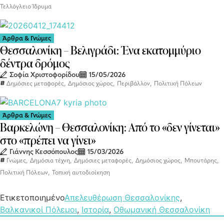
Τελλόγλειο Ίδρυμα
Άρθρα & Γνώμες
Θεσσαλονίκη – Βελιγράδι: Ένα εκατομμύριο
δέντρα δρόμος
Σοφία Χριστοφορίδου
15/05/2026
,
,
,
Δημόσιες μεταφορές
Δημόσιος χώρος
Περιβάλλον
Πολιτική Πόλεων
Άρθρα & Γνώμες
Βαρκελώνη – Θεσσαλονίκη: Από το «δεν γίνεται»
στο «πρέπει να γίνει»
Γιάννης Κεσσόπουλος
15/03/2026
,
,
,
,
,
Γνώμες
Δημόσια τέχνη
Δημόσιες μεταφορές
Δημόσιος χώρος
Μπουτάρης
,
Πολιτική Πόλεων
Τοπική αυτοδιοίκηση
Ετικετοποιημένο
Απελευθέρωση Θεσσαλονίκης
,
Βαλκανικοί Πόλεμοι
,
Ιστορία
,
Οθωμανική Θεσσαλονίκη