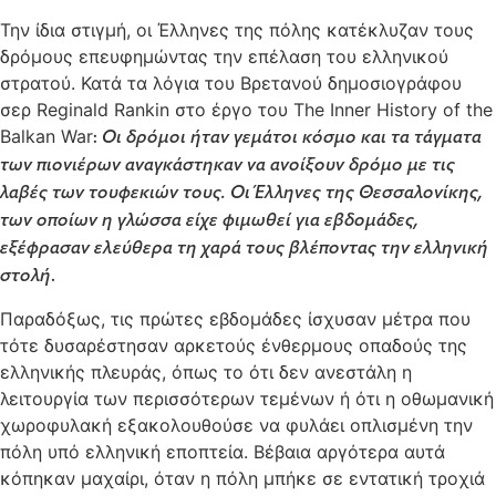
Την ίδια στιγμή, οι Έλληνες της πόλης κατέκλυζαν τους
δρόμους επευφημώντας την επέλαση του ελληνικού
στρατού. Κατά τα λόγια του Βρετανού δημοσιογράφου
σερ Reginald Rankin στο έργο του The Inner History of the
Balkan War
:
Οι δρόμοι ήταν γεμάτοι κόσμο και τα τάγματα
των πιονιέρων αναγκάστηκαν να ανοίξουν δρόμο με τις
λαβές των τουφεκιών τους. Οι Έλληνες της Θεσσαλονίκης,
των οποίων η γλώσσα είχε φιμωθεί για εβδομάδες,
εξέφρασαν ελεύθερα τη χαρά τους βλέποντας την ελληνική
στολή
.
Παραδόξως, τις πρώτες εβδομάδες ίσχυσαν μέτρα που
τότε δυσαρέστησαν αρκετούς ένθερμους οπαδούς της
ελληνικής πλευράς, όπως το ότι δεν ανεστάλη η
λειτουργία των περισσότερων τεμένων ή ότι η οθωμανική
χωροφυλακή εξακολουθούσε να φυλάει οπλισμένη την
πόλη υπό ελληνική εποπτεία. Βέβαια αργότερα αυτά
κόπηκαν μαχαίρι, όταν η πόλη μπήκε σε εντατική τροχιά