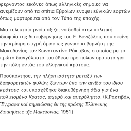
φέρνοντας εικόνες όπως ελληνικές σημαίες να
ανεμίζουν από τα σπίτια Εβραίων ενόψει εθνικών εορτών
όπως μαρτυρείται από τον Τύπο της εποχής.
Μια τελευταία μνεία αξίζει να δοθεί στην πολιτική
ιδιοφυΐα της διακυβέρνησης του Ε. Βενιζέλου, που εκείνη
την κρίσιμη στιγμή όρισε ως γενικό κυβερνήτη της
Μακεδονίας τον Κωνσταντίνο Ράκτιβαν, ο οποίος με τα
πρώτα διαγγέλματά του έθεσε προ πυλών οράματα για
την πόλη εντός του ελληνικού κράτους.
Προϋπάντησε,
την πλήρη ισότητα μεταξύ των
διαφορετικών φυλών, ζώντων ύπο την αιγίδα του ιδίου
κράτους
και υποσχέθηκε διακυβέρνηση
άξια για ένα
πολιτισμένο Κράτος, ισχυρό και αμερόληπτο
. (Κ.Ρακτιβάν,
Ἔγγραφα καί σημειώσεις ἐκ τῆς πρώτης Ἑλληνικῆς
διοικήσεως τῆς Μακεδονίας
, 1951.)