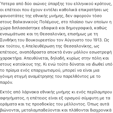
Ύστερα από δύο αιώνες ύπαρξης του ελληνικού κράτους,
οι επέτειοι που έχουν εντέλει καθολικά επικρατήσει ως
φανοστάτες της εθνικής μνήμης, δεν αφορούν τόσο
στους Βαλκανικούς Πολέμους, στο πλαίσιο των οποίων η
χώρα διπλασιάστηκε εδαφικά και δημογραφικά, καθώς
ενσωμάτωσε και τη Θεσσαλονίκη, επισήμως με τη
Συνθήκη του Βουκουρεστίου τον Αύγουστο του 1913. Ως
εκ τούτου, η Απελευθέρωση της Θεσσαλονίκης, ως
επέτειος, αναπόδραστα αποκτά έναν μάλλον εσωστρεφή
χαρακτήρα. Απευθύνεται, δηλαδή, κυρίως στην πόλη και
στους κατοίκους της. Κι ενώ τούτο δύναται να ιδωθεί υπό
το πρίσμα ενός επαρχιωτισμού, μπορεί να είναι μια
γόνιμη στιγμή αναμέτρησης του παρελθόντος με το
παρόν.
Εκτός από λάρνακα εθνικής μνήμης κι ενός περίλαμπρου
αφηγήματος, η επέτειος είναι εξ ορισμού σύμφυτη με τα
οράματα και τις προσδοκίες του μέλλοντος. Όπως αυτά
βιώνονται, μεταλαμπαδεύονται και πλάθονται διαχρονικά