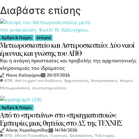
Διαβάστε επίσης
Άρθρα & Γνώμες
Ιστορία
Μετεωροσκοπείο και Αστεροσκοπείο: Δύο ναοί
έρευνας και γνώσης του ΑΠΘ
Και η ανάγκη προστασίας και προβολής της αρχιτεκτονικής
κληρονομιάς του ιδρύματος
Νίκος Καλογήρου
20/07/2026
,
,
,
,
,
ΑΠΘ
Από το χαρτί στο διαδίκτυο
Αρχιτεκτονική
Αστεροσκοπείο
Ιστορία
,
Μετεωροσκοπείο
πανεπιστημιούπολη
Άρθρα & Γνώμες
Από το «προτείνω» στο «πραγματοποιώ»:
Εμπειρίες μιας θητείας στο ΔΣ της ΤΕΧΝΗΣ
Άλκης Χαραλαμπίδης
14/06/2026
,
,
,
,
,
ΑΠΘ
Εθνική Πινακοθήκη
Εικαστικά
Θεσσαλονίκη
Πολιτισμός