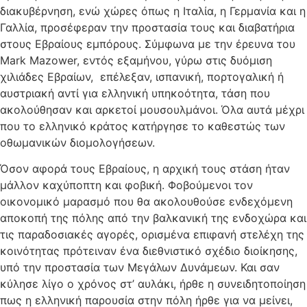
διακυβέρνηση, ενώ χώρες όπως η Ιταλία, η Γερμανία και η
Γαλλία, προσέφεραν την προστασία τους και διαβατήρια
στους Εβραίους εμπόρους. Σύμφωνα με την έρευνα του
Mark Mazower, εντός εξαμήνου, γύρω στις δυόμιση
χιλιάδες Εβραίων, επέλεξαν, ισπανική, πορτογαλική ή
αυστριακή αντί για ελληνική υπηκοότητα, τάση που
ακολούθησαν και αρκετοί μουσουλμάνοι. Όλα αυτά μέχρι
που το ελληνικό κράτος κατήργησε το καθεστώς των
οθωμανικών διομολογήσεων.
Όσον αφορά τους Εβραίους, η αρχική τους στάση ήταν
μάλλον καχύποπτη και φοβική. Φοβούμενοι τον
οικονομικό μαρασμό που θα ακολουθούσε ενδεχόμενη
αποκοπή της πόλης από την βαλκανική της ενδοχώρα και
τις παραδοσιακές αγορές, ορισμένα επιφανή στελέχη της
κοινότητας πρότειναν ένα διεθνιστικό σχέδιο διοίκησης,
υπό την προστασία των Μεγάλων Δυνάμεων. Και σαν
κύλησε λίγο ο χρόνος στ’ αυλάκι, ήρθε η συνειδητοποίηση
πως η ελληνική παρουσία στην πόλη ήρθε για να μείνει,