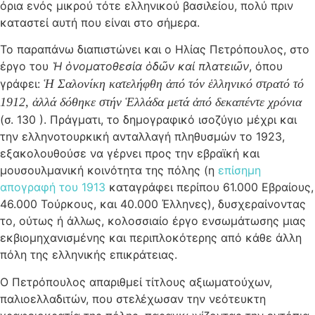
όρια ενός μικρού τότε ελληνικού βασιλείου, πολύ πριν
καταστεί αυτή που είναι στο σήμερα.
Το παραπάνω διαπιστώνει και ο Ηλίας Πετρόπουλος, στο
έργο του
Ἡ ὁνοματοθεσία ὁδῶν καί πλατειῶν
, όπου
γράφει:
Ἡ Σαλονίκη κατελήφθη ἀπό τόν ἑλληνικό στρατό τό
1912, ἀλλά δόθηκε στήν Ἑλλάδα μετά ἀπό δεκαπέντε χρόνια
(σ. 130 ). Πράγματι, το δημογραφικό ισοζύγιο μέχρι και
την ελληνοτουρκική ανταλλαγή πληθυσμών το 1923,
εξακολουθούσε να γέρνει προς την εβραϊκή και
μουσουλμανική κοινότητα της πόλης (η
επίσημη
απογραφή του
1913
καταγράφει περίπου 61.000 Εβραίους,
46.000 Τούρκους, και 40.000 Έλληνες), δυσχεραίνοντας
το, ούτως ή άλλως, κολοσσιαίο έργο ενσωμάτωσης μιας
εκβιομηχανισμένης και περιπλοκότερης από κάθε άλλη
πόλη της ελληνικής επικράτειας.
Ο Πετρόπουλος απαριθμεί τίτλους αξιωματούχων,
παλιοελλαδιτών, που στελέχωσαν την νεότευκτη