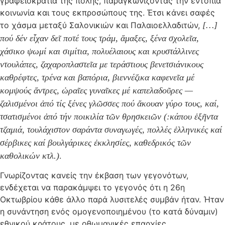
γραφειοκρατία της πόλης, παραγκωνίζοντας την εντόπια
κοινωνία και τους εκπροσώπους της. Έτσι κάνει σαφές
το χάσμα μεταξύ Σαλονικιών και Παλαιοελλαδιτών,
[…]
πού δέν εἶχαν δεῖ ποτέ τους τράμ, ἄμαξες, ξένα σχολεῖα,
χάσικο ψωμί και σιμίτια, πολυέλαιους και κρυστάλλινες
ντουλάπες, ζαχαροπλαστεῖα με τεράστιους βενετσιάνικους
καθρέφτες, τρένα και βαπόρια, βιεννέζικα καφενεῖα μέ
κομψούς ἄντρες, ὡραῖες γυναῖκες μέ καπελαδοῦρες —
ζαλισμένοι ἀπό τίς ξένες γλῶσσες πού ἄκουαν γύρο τους, καί,
τσατισμένοι ἀπό τήν ποικιλία τῶν θρησκειῶν (:κάπου ἑξῆντα
τζαμιά, τουλάχιστον σαράντα συναγωγές, πολλές ἑλληνικές καί
σέρβικες καί βουλγάρικες ἐκκλησίες, καθεδρικός τῶν
καθολικών κτλ.)
.
Γνωρίζοντας κανείς την έκβαση των γεγονότων,
ενδέχεται να παρακάμψει το γεγονός ότι η 26η
Οκτωβρίου κάθε άλλο παρά λυσιτελές συμβάν ήταν. Ήταν
η συνάντηση ενός ομογενοποιημένου (το κατά δύναμιν)
εθνικού κράτους, με οθωμανικές επαρχίες