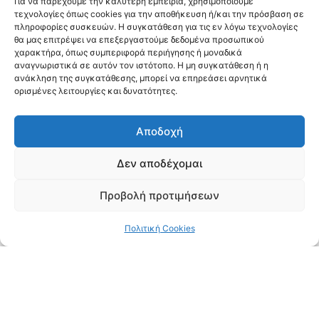
Για να παρέχουμε την καλύτερη εμπειρία, χρησιμοποιούμε
τεχνολογίες όπως cookies για την αποθήκευση ή/και την πρόσβαση σε
πληροφορίες συσκευών. Η συγκατάθεση για τις εν λόγω τεχνολογίες
θα μας επιτρέψει να επεξεργαστούμε δεδομένα προσωπικού
χαρακτήρα, όπως συμπεριφορά περιήγησης ή μοναδικά
αναγνωριστικά σε αυτόν τον ιστότοπο. Η μη συγκατάθεση ή η
Κάντε κλικ για να αποδεχτείτε cookies
ανάκληση της συγκατάθεσης, μπορεί να επηρεάσει αρνητικά
εμπορικής προώθησης και να
ορισμένες λειτουργίες και δυνατότητες.
ενεργοποιήσετε αυτό το περιεχόμενο
Αποδοχή
Δεν αποδέχομαι
Προβολή προτιμήσεων
Δισταγμός και φόβος
Πολιτική Cookies
Οι άνθρωποι στη γειτονιά συζητάνε για το θέμα,
αλλά ελάχιστοι θέλουν να φωτογραφηθούν και να
δώσουν ονοματεπώνυμα. Διστάζουν, φοβούνται.
Μια νεαρή υπάλληλος, η οποία άρχισε να
εργάζεται στη γειτονιά ένα χρόνο μετά τη