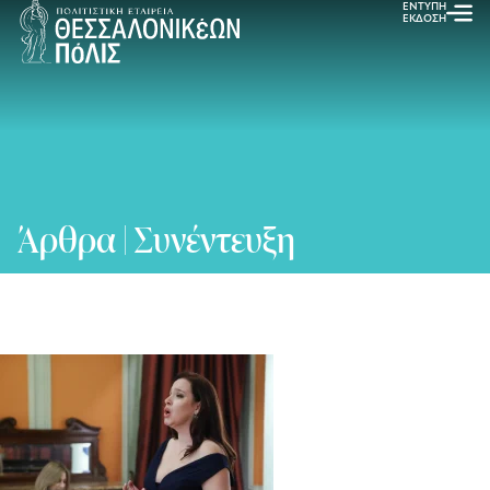
ΕΝΤΥΠΗ
ΕΚΔΟΣΗ
Άρθρα | Συνέντευξη