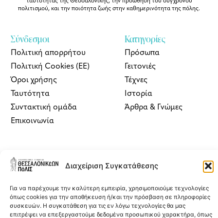
ταυτότητας της Θεσσαλονίκης, την προώθηση του σύγχρονου
πολιτισμού, και την ποιότητα ζωής στην καθημερινότητα της πόλης.
Σύνδεσμοι
Κατηγορίες
Πολιτική απορρήτου
Πρόσωπα
Πολιτική Cookies (ΕΕ)
Γειτονιές
Όροι χρήσης
Τέχνες
Ταυτότητα
Ιστορία
Συντακτική ομάδα
Άρθρα & Γνώμες
Επικοινωνία
ΘΠ | Newsletter
Διαχείριση Συγκατάθεσης
Εγγραφείτε στο newsletter του
Θεσσαλονικέων Πόλις
δωρεάν για να
λαμβάνετε στο inbox σας πρωτογενή ρεπορτάζ για την πόλη, άρθρα,
συνεντεύξεις και επιλογές από την έντυπη και διαδικτυακή έκδοση
Για να παρέχουμε την καλύτερη εμπειρία, χρησιμοποιούμε τεχνολογίες
του περιοδικού.
όπως cookies για την αποθήκευση ή/και την πρόσβαση σε πληροφορίες
συσκευών. Η συγκατάθεση για τις εν λόγω τεχνολογίες θα μας
επιτρέψει να επεξεργαστούμε δεδομένα προσωπικού χαρακτήρα, όπως