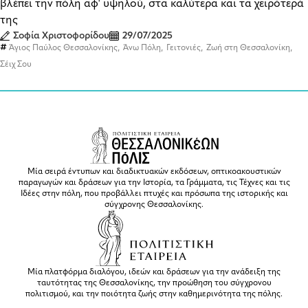
βλέπει την πόλη αφ' υψηλού, στα καλύτερα και τα χειρότερά
της
Σοφία Χριστοφορίδου
29/07/2025
,
,
,
,
Άγιος Παύλος Θεσσαλονίκης
Άνω Πόλη
Γειτονιές
Ζωή στη Θεσσαλονίκη
Σέιχ Σου
Μία σειρά έντυπων και διαδικτυακών εκδόσεων, οπτικοακουστικών
παραγωγών και δράσεων για την Ιστορία, τα Γράμματα, τις Τέχνες και τις
Ιδέες στην πόλη, που προβάλλει πτυχές και πρόσωπα της ιστορικής και
σύγχρονης Θεσσαλονίκης.
Μία πλατφόρμα διαλόγου, ιδεών και δράσεων για την ανάδειξη της
ταυτότητας της Θεσσαλονίκης, την προώθηση του σύγχρονου
πολιτισμού, και την ποιότητα ζωής στην καθημερινότητα της πόλης.