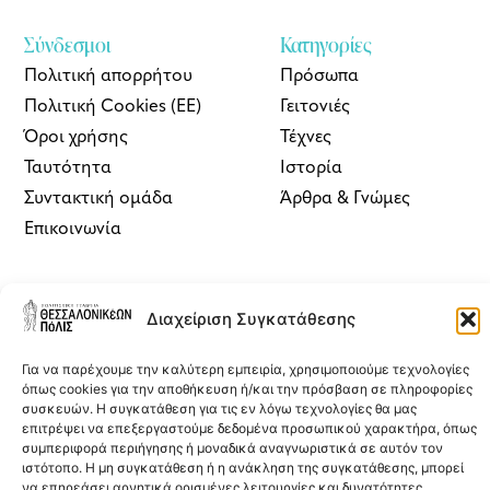
Σύνδεσμοι
Κατηγορίες
Πολιτική απορρήτου
Πρόσωπα
Πολιτική Cookies (ΕΕ)
Γειτονιές
Όροι χρήσης
Τέχνες
Ταυτότητα
Ιστορία
Συντακτική ομάδα
Άρθρα & Γνώμες
Επικοινωνία
ΘΠ | Newsletter
Διαχείριση Συγκατάθεσης
Εγγραφείτε στο newsletter του
Θεσσαλονικέων Πόλις
δωρεάν για να
λαμβάνετε στο inbox σας πρωτογενή ρεπορτάζ για την πόλη, άρθρα,
Για να παρέχουμε την καλύτερη εμπειρία, χρησιμοποιούμε τεχνολογίες
συνεντεύξεις και επιλογές από την έντυπη και διαδικτυακή έκδοση
όπως cookies για την αποθήκευση ή/και την πρόσβαση σε πληροφορίες
του περιοδικού.
συσκευών. Η συγκατάθεση για τις εν λόγω τεχνολογίες θα μας
επιτρέψει να επεξεργαστούμε δεδομένα προσωπικού χαρακτήρα, όπως
συμπεριφορά περιήγησης ή μοναδικά αναγνωριστικά σε αυτόν τον
ιστότοπο. Η μη συγκατάθεση ή η ανάκληση της συγκατάθεσης, μπορεί
να επηρεάσει αρνητικά ορισμένες λειτουργίες και δυνατότητες.