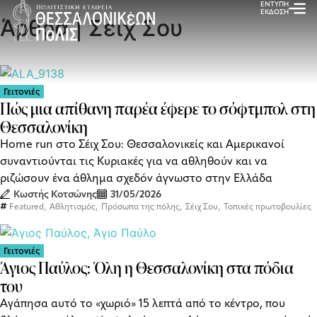
ΕΝΤΥΠΗ
ΕΚΔΟΣΗ
Άρθρα | Σέιχ Σου
Γειτονιές
Πώς μια απίθανη παρέα έφερε το σόφτμπολ στη
Θεσσαλονίκη
Home run στο Σέιχ Σου: Θεσσαλονικείς και Αμερικανοί
συναντιούνται τις Κυριακές για να αθληθούν και να
ριζώσουν ένα άθλημα σχεδόν άγνωστο στην Ελλάδα
Κωστής Κοτσώνης
31/05/2026
,
,
,
,
Featured
Αθλητισμός
Πρόσωπα της πόλης
Σέιχ Σου
Τοπικές πρωτοβουλίες
Γειτονιές
Άγιος Παύλος: Όλη η Θεσσαλονίκη στα πόδια
του
Αγάπησα αυτό το «χωριό» 15 λεπτά από το κέντρο, που