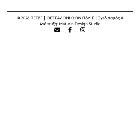
© 2026 ΠΕΕΒΕ | ΘΕΣΣΑΛΟΝΙΚέΩΝ ΠόΛΙΣ | Σχεδιασμός &
Ανάπτυξη:
Maturin Design Studio
μια πλατφόρμα διαλόγου, ιδεών και δράσεων για την ανάδειξη της
ταυτότητας της Θεσσαλονίκης, την προώθηση του σύγχρονου
πολιτισμού, και την ποιότητα ζωής στην καθημερινότητα της πόλης.
To «ΘΕΣΣΑΛΟΝΙΚέΩΝ ΠόΛΙΣ»
Συντακτική ομάδα
Έντυπη περιοδική έκδοση
Θεματικές εκδόσεις
Οπτικοακουστικές παραγωγές