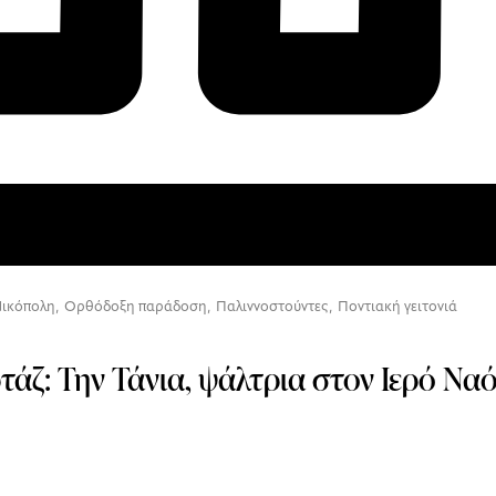
ικόπολη
,
Ορθόδοξη παράδοση
,
Παλιννοστούντες
,
Ποντιακή γειτονιά
άζ: Την Τάνια, ψάλτρια στον Ιερό Ναό
η