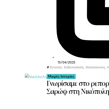
15/04/2025
Γειτονιές
,
Ευξεινούπολη
,
Θεσσαλονίκη
,
Ν
Μικρές Ιστορίες
Γνωρίσαμε στο ρεπορτ
Σαρώφ στη Νικόπολ